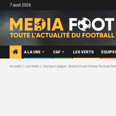
Aller
7 août 2026
au
contenu
A LA UNE
CAF
LES VERTS
ÉQUIPE
Accueil
Les Verts
Europa League : Amine Gouiri buteur face au Pan