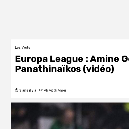
Les Verts
Europa League : Amine Go
Panathinaïkos (vidéo)
3 ans il y a
Ali Ait Si Amer