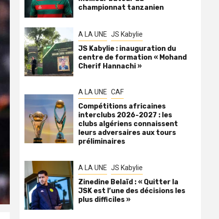
championnat tanzanien
A LA UNE
JS Kabylie
JS Kabylie : inauguration du
centre de formation « Mohand
Cherif Hannachi »
A LA UNE
CAF
Compétitions africaines
interclubs 2026-2027 : les
clubs algériens connaissent
leurs adversaires aux tours
préliminaires
A LA UNE
JS Kabylie
Zinedine Belaïd : « Quitter la
JSK est l’une des décisions les
plus difficiles »