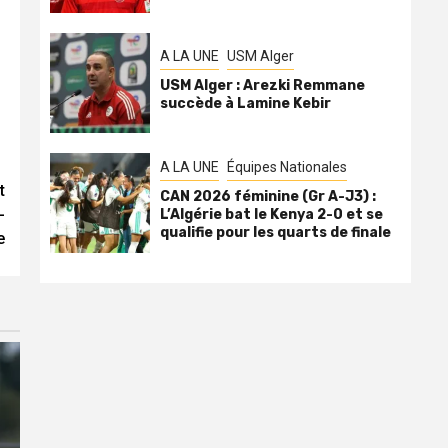
A LA UNE
USM Alger
USM Alger : Arezki Remmane
succède à Lamine Kebir
A LA UNE
Équipes Nationales
t
CAN 2026 féminine (Gr A-J3) :
-
L’Algérie bat le Kenya 2-0 et se
qualifie pour les quarts de finale
e