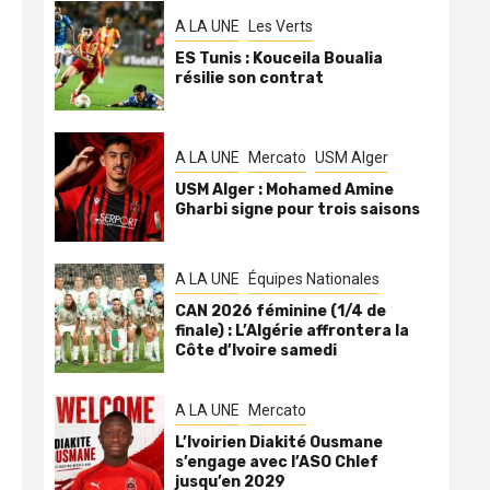
A LA UNE
Les Verts
ES Tunis : Kouceila Boualia
résilie son contrat
A LA UNE
Mercato
USM Alger
USM Alger : Mohamed Amine
Gharbi signe pour trois saisons
A LA UNE
Équipes Nationales
CAN 2026 féminine (1/4 de
finale) : L’Algérie affrontera la
Côte d’Ivoire samedi
A LA UNE
Mercato
L’Ivoirien Diakité Ousmane
s’engage avec l’ASO Chlef
jusqu’en 2029