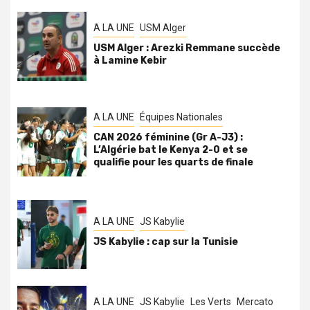
A LA UNE
USM Alger
USM Alger : Arezki Remmane succède
à Lamine Kebir
A LA UNE
Équipes Nationales
CAN 2026 féminine (Gr A-J3) :
L’Algérie bat le Kenya 2-0 et se
qualifie pour les quarts de finale
A LA UNE
JS Kabylie
JS Kabylie : cap sur la Tunisie
A LA UNE
JS Kabylie
Les Verts
Mercato