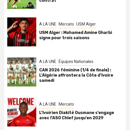
contrat
A LA UNE
Mercato
USM Alger
USM Alger : Mohamed Amine Gharbi
signe pour trois saisons
A LA UNE
Équipes Nationales
CAN 2026 féminine (1/4 de finale) :
L’Algérie affrontera la Côte d’Ivoire
samedi
A LA UNE
Mercato
L’Ivoirien Diakité Ousmane s’engage
avec l’ASO Chlef jusqu’en 2029