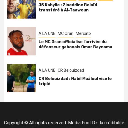
JS Kabylie : Zineddine Belaïd
transféré à Al-Taawoun
A LA UNE
MC Oran
Mercato
Le MC Oran officialise l’arrivée du
défenseur gabonais Omar Baynama
A LA UNE
CR Belouizdad
CR Belouizdad : Nabil Maâloul vise le
triplé
Copyright © All rights reserved. Media Foot Dz, la crédibilité