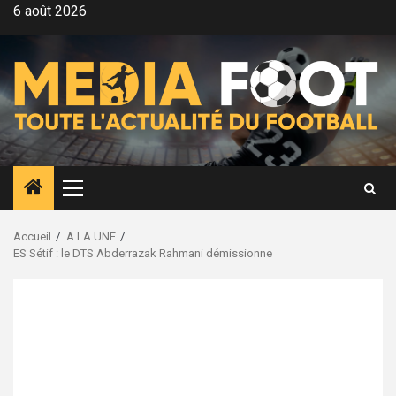
Aller
6 août 2026
au
contenu
Menu
principal
Accueil
A LA UNE
ES Sétif : le DTS Abderrazak Rahmani démissionne