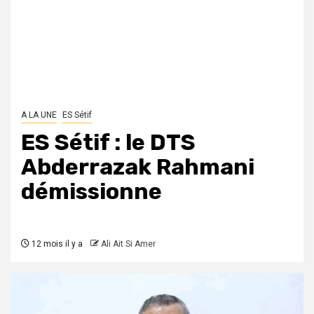
A LA UNE
ES Sétif
ES Sétif : le DTS
Abderrazak Rahmani
démissionne
12 mois il y a
Ali Ait Si Amer