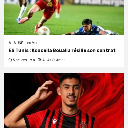
A LA UNE
Les Verts
ES Tunis : Kouceila Boualia résilie son contrat
5 heures il y a
Ali Ait Si Amer