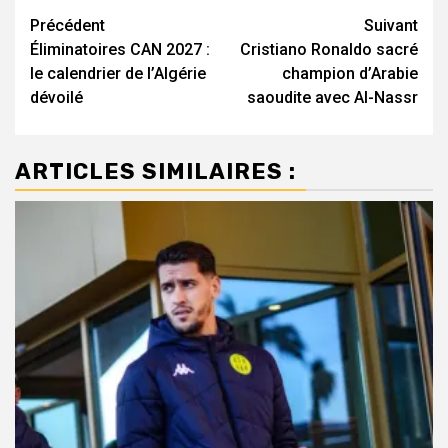
Navigation
Précédent
Suivant
Éliminatoires CAN 2027 :
Cristiano Ronaldo sacré
d’article
le calendrier de l’Algérie
champion d’Arabie
dévoilé
saoudite avec Al-Nassr
ARTICLES SIMILAIRES :