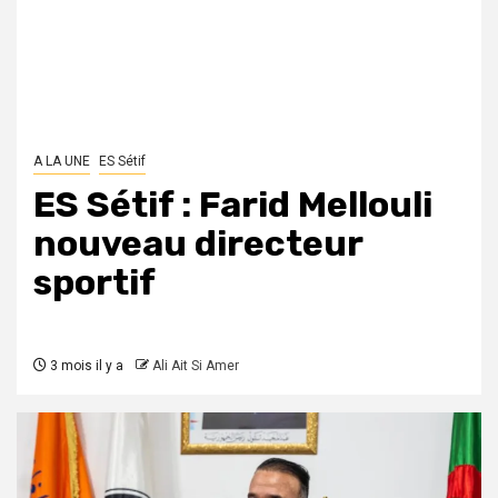
A LA UNE
ES Sétif
ES Sétif : Farid Mellouli
nouveau directeur
sportif
3 mois il y a
Ali Ait Si Amer