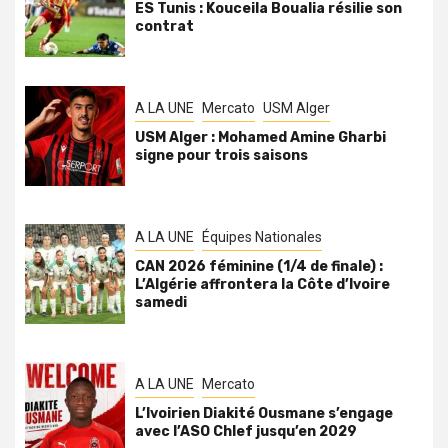
ES Tunis : Kouceila Boualia résilie son
contrat
A LA UNE
Mercato
USM Alger
USM Alger : Mohamed Amine Gharbi
signe pour trois saisons
A LA UNE
Équipes Nationales
CAN 2026 féminine (1/4 de finale) :
L’Algérie affrontera la Côte d’Ivoire
samedi
A LA UNE
Mercato
L’Ivoirien Diakité Ousmane s’engage
avec l’ASO Chlef jusqu’en 2029