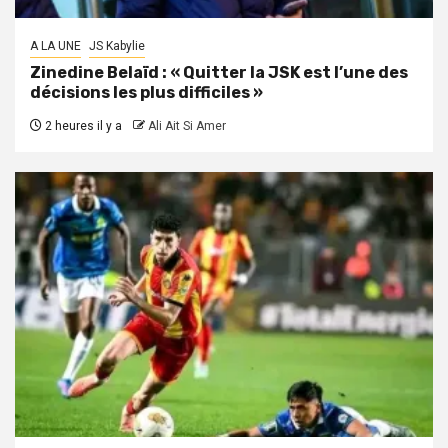
A LA UNE
JS Kabylie
Zinedine Belaïd : « Quitter la JSK est l’une des
décisions les plus difficiles »
2 heures il y a
Ali Ait Si Amer