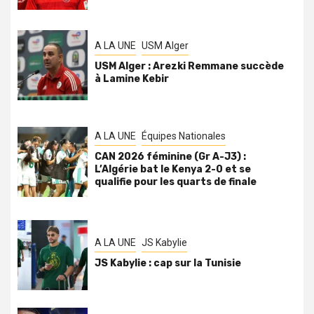
A LA UNE
USM Alger
USM Alger : Arezki Remmane succède
à Lamine Kebir
A LA UNE
Équipes Nationales
CAN 2026 féminine (Gr A-J3) :
L’Algérie bat le Kenya 2-0 et se
qualifie pour les quarts de finale
A LA UNE
JS Kabylie
JS Kabylie : cap sur la Tunisie