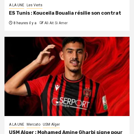
A LA UNE
Les Verts
ES Tunis : Kouceila Boualia résilie son contrat
8 heures il y a
Ali Ait Si Amer
A LA UNE
Mercato
USM Alger
USM Alger : Mohamed Amine Gharbi signe pour