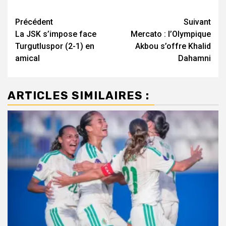
Navigation
Précédent
Suivant
La JSK s’impose face
Mercato : l’Olympique
d’article
Turgutluspor (2-1) en
Akbou s’offre Khalid
amical
Dahamni
ARTICLES SIMILAIRES :