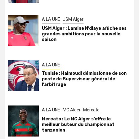
A LA UNE
USM Alger
USM Alger : Lamine N’diaye affiche ses
grandes ambitions pour la nouvelle
saison
A LA UNE
Tunisie : Haimoudi démissionne de son
poste de Superviseur général de
l’arbitrage
A LA UNE
MC Alger
Mercato
Mercato : Le MC Alger s’offre le
meilleur buteur du championnat
tanzanien