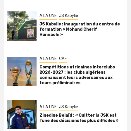
A LA UNE
JS Kabylie
JS Kabylie : inauguration du centre de
formation « Mohand Cherif
Hannachi »
A LA UNE
CAF
Compétitions africaines interclubs
2026-2027 : les clubs algériens
connaissent leurs adversaires aux
tours préliminaires
A LA UNE
JS Kabylie
Zinedine Belaïd : « Quitter la JSK est
l’une des décisions les plus difficiles »