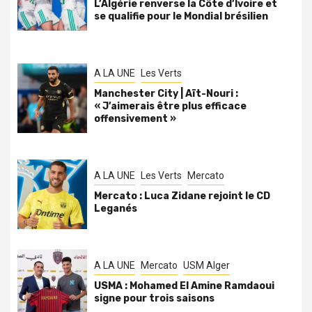
L’Algérie renverse la Côte d’Ivoire et
se qualifie pour le Mondial brésilien
A LA UNE
Les Verts
Manchester City | Aït-Nouri :
« J’aimerais être plus efficace
offensivement »
A LA UNE
Les Verts
Mercato
Mercato : Luca Zidane rejoint le CD
Leganés
A LA UNE
Mercato
USM Alger
USMA : Mohamed El Amine Ramdaoui
signe pour trois saisons