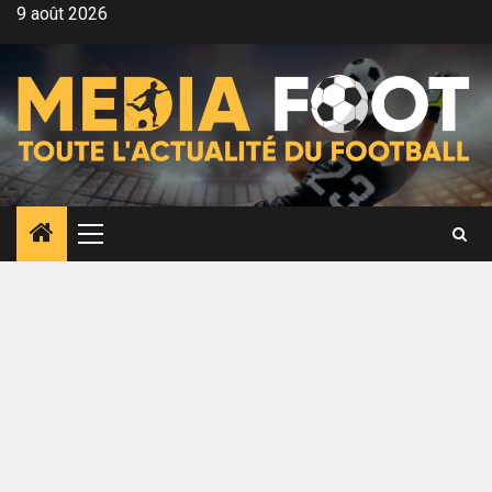
Aller
9 août 2026
au
contenu
Menu
principal