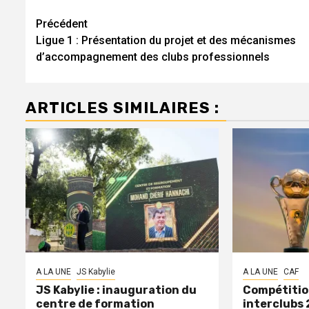
Navigation
Précédent
Ligue 1 : Présentation du projet et des mécanismes
d’article
d’accompagnement des clubs professionnels
ARTICLES SIMILAIRES :
A LA UNE
JS Kabylie
A LA UNE
CAF
JS Kabylie : inauguration du
Compétitio
centre de formation
interclubs 