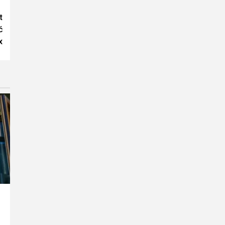
t
ć
x