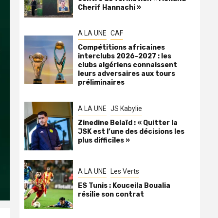
Cherif Hannachi »
A LA UNE
CAF
Compétitions africaines
interclubs 2026-2027 : les
clubs algériens connaissent
leurs adversaires aux tours
préliminaires
A LA UNE
JS Kabylie
Zinedine Belaïd : « Quitter la
JSK est l’une des décisions les
plus difficiles »
A LA UNE
Les Verts
ES Tunis : Kouceila Boualia
résilie son contrat