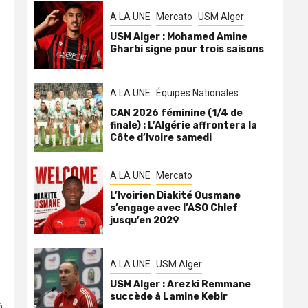
A LA UNE
Mercato
USM Alger
USM Alger : Mohamed Amine
Gharbi signe pour trois saisons
A LA UNE
Équipes Nationales
CAN 2026 féminine (1/4 de
finale) : L’Algérie affrontera la
Côte d’Ivoire samedi
A LA UNE
Mercato
L’Ivoirien Diakité Ousmane
s’engage avec l’ASO Chlef
jusqu’en 2029
A LA UNE
USM Alger
USM Alger : Arezki Remmane
succède à Lamine Kebir
à