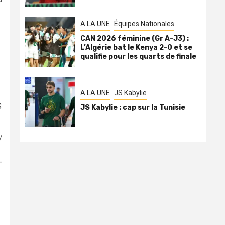
A LA UNE
Équipes Nationales
CAN 2026 féminine (Gr A-J3) :
L’Algérie bat le Kenya 2-0 et se
qualifie pour les quarts de finale
A LA UNE
JS Kabylie
S
JS Kabylie : cap sur la Tunisie
/
-