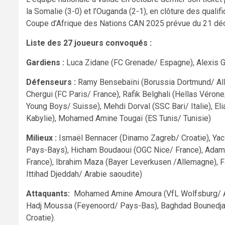
la Somalie (3-0) et l’Ouganda (2-1), en clôture des qualif
Coupe d’Afrique des Nations CAN 2025 prévue du 21 déc
Liste des 27 joueurs convoqués :
Gardiens :
Luca Zidane (FC Grenade/ Espagne), Alexis 
Défenseurs :
Ramy Bensebaïni (Borussia Dortmund/ Alle
Chergui (FC Paris/ France), Rafik Belghali (Hellas Véron
Young Boys/ Suisse), Mehdi Dorval (SSC Bari/ Italie), E
Kabylie), Mohamed Amine Tougaï (ES Tunis/ Tunisie)
Milieux :
Ismaël Bennacer (Dinamo Zagreb/ Croatie), Yaci
Pays-Bays), Hicham Boudaoui (OGC Nice/ France), Adam Z
France), Ibrahim Maza (Bayer Leverkusen /Allemagne), Fa
Ittihad Djeddah/ Arabie saoudite)
Attaquants:
Mohamed Amine Amoura (VfL Wolfsburg/ Alle
Hadj Moussa (Feyenoord/ Pays-Bas), Baghdad Bounedjah
Croatie).