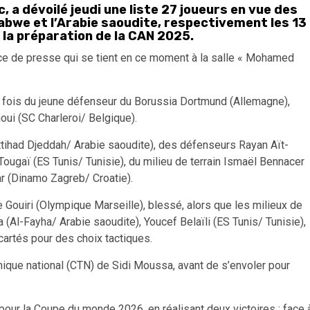
, a dévoilé jeudi une liste 27 joueurs en vue des
we et l’Arabie saoudite, respectivement les 13
 la préparation de la CAN 2025.
nce de presse qui se tient en ce moment à la salle « Mohamed
e fois du jeune défenseur du Borussia Dortmund (Allemagne),
aoui (SC Charleroi/ Belgique).
Ittihad Djeddah/ Arabie saoudite), des défenseurs Rayan Aït-
ugaï (ES Tunis/ Tunisie), du milieu de terrain Ismaël Bennacer
ar (Dinamo Zagreb/ Croatie).
 Gouiri (Olympique Marseille), blessé, alors que les milieux de
 (Al-Fayha/ Arabie saoudite), Youcef Belaïli (ES Tunis/ Tunisie),
cartés pour des choix tactiques.
hnique national (CTN) de Sidi Moussa, avant de s’envoler pour
 pour la Coupe du monde 2026, en réalisant deux victoires : face 