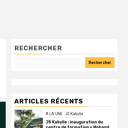
RECHERCHER
Rechercher
ARTICLES RÉCENTS
A LA UNE
JS Kabylie
JS Kabylie : inauguration du
centre de formation « Mohand