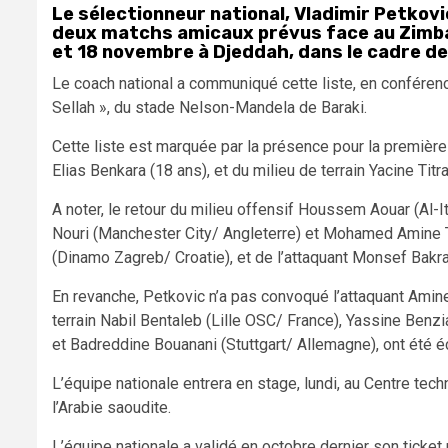
Le sélectionneur national, Vladimir Petkovic
deux matchs amicaux prévus face au Zimbab
et 18 novembre à Djeddah, dans le cadre de
Le coach national a communiqué cette liste, en confére
Sellah », du stade Nelson-Mandela de Baraki.
Cette liste est marquée par la présence pour la premièr
Elias Benkara (18 ans), et du milieu de terrain Yacine Titr
A noter, le retour du milieu offensif Houssem Aouar (Al-
Nouri (Manchester City/ Angleterre) et Mohamed Amine To
(Dinamo Zagreb/ Croatie), et de l’attaquant Monsef Bakr
En revanche, Petkovic n’a pas convoqué l’attaquant Amine
terrain Nabil Bentaleb (Lille OSC/ France), Yassine Benzia
et Badreddine Bouanani (Stuttgart/ Allemagne), ont été é
L’équipe nationale entrera en stage, lundi, au Centre tec
l’Arabie saoudite.
L’équipe nationale a validé en octobre dernier son ticket