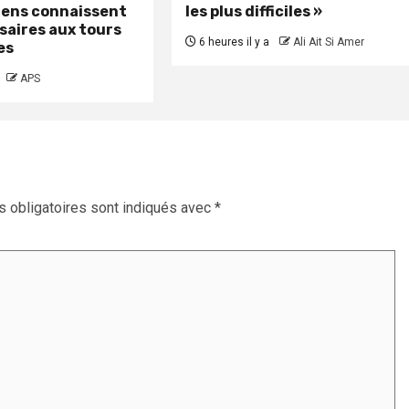
iens connaissent
les plus difficiles »
saires aux tours
6 heures il y a
Ali Ait Si Amer
es
APS
 obligatoires sont indiqués avec
*