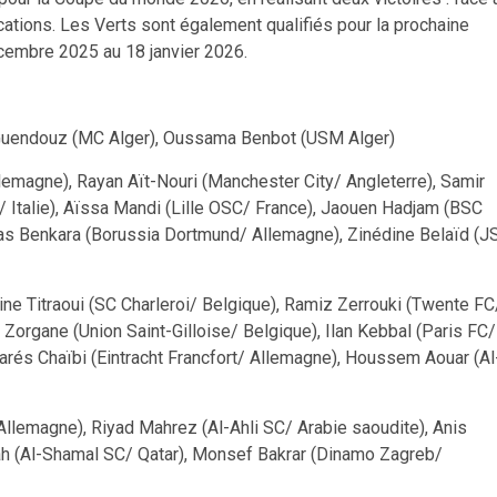
ications. Les Verts sont également qualifiés pour la prochaine
embre 2025 au 18 janvier 2026.
Guendouz (MC Alger), Oussama Benbot (USM Alger)
magne), Rayan Aït-Nouri (Manchester City/ Angleterre), Samir
e/ Italie), Aïssa Mandi (Lille OSC/ France), Jaouen Hadjam (BSC
lias Benkara (Borussia Dortmund/ Allemagne), Zinédine Belaïd (J
ne Titraoui (SC Charleroi/ Belgique), Ramiz Zerrouki (Twente FC
organe (Union Saint-Gilloise/ Belgique), Ilan Kebbal (Paris FC/
rés Chaïbi (Eintracht Francfort/ Allemagne), Houssem Aouar (Al
magne), Riyad Mahrez (Al-Ahli SC/ Arabie saoudite), Anis
 (Al-Shamal SC/ Qatar), Monsef Bakrar (Dinamo Zagreb/