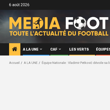
Aller
6 août 2026
au
contenu
A LA UNE
CAF
LES VERTS
ÉQUIPE
Accueil
A LA UNE
Équipe Nationale : Vladimir Petković dévoile sa 