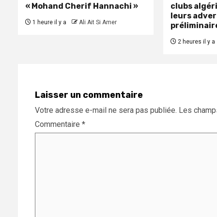
« Mohand Cherif Hannachi »
clubs algér
leurs adver
1 heure il y a
Ali Ait Si Amer
préliminair
2 heures il y a
Laisser un commentaire
Votre adresse e-mail ne sera pas publiée.
Les champs
Commentaire
*