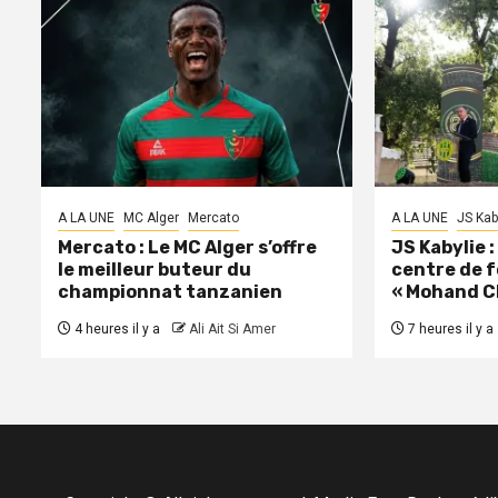
A LA UNE
MC Alger
Mercato
A LA UNE
JS Kab
Mercato : Le MC Alger s’offre
JS Kabylie 
le meilleur buteur du
centre de 
championnat tanzanien
« Mohand C
4 heures il y a
Ali Ait Si Amer
7 heures il y a