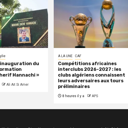
ylie
A LA UNE
CAF
: inauguration du
Compétitions africaines
formation
interclubs 2026-2027 : les
herif Hannachi »
clubs algériens connaissent
leurs adversaires aux tours
Ali Ait Si Amer
préliminaires
8 heures il y a
APS