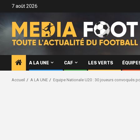
Aller
7 août 2026
au
contenu
A LA UNE
CAF
LES VERTS
ÉQUIPE
Accueil
A LA UNE
Equipe Nationale U20 : 30 joueurs convoqués po