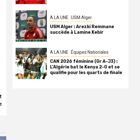
A LA UNE
USM Alger
USM Alger : Arezki Remmane
succède à Lamine Kebir
A LA UNE
Équipes Nationales
CAN 2026 féminine (Gr A-J3) :
L’Algérie bat le Kenya 2-0 et se
qualifie pour les quarts de finale
t
e