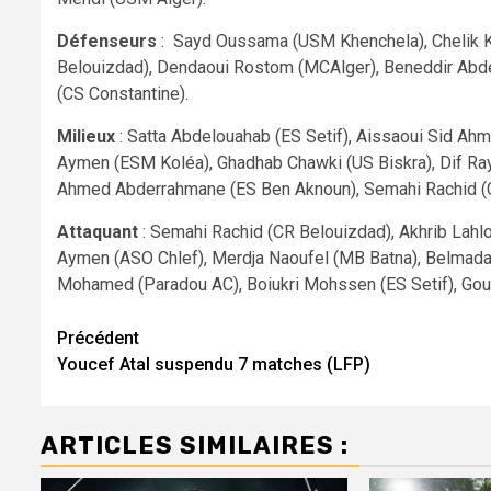
Défenseurs
: Sayd Oussama (USM Khenchela), Chelik K
Belouizdad), Dendaoui Rostom (MCAlger), Beneddir Abde
(CS Constantine).
Milieux
: Satta Abdelouahab (ES Setif), Aissaoui Sid A
Aymen (ESM Koléa), Ghadhab Chawki (US Biskra), Dif Ra
Ahmed Abderrahmane (ES Ben Aknoun), Semahi Rachid (
Attaquant
: Semahi Rachid (CR Belouizdad), Akhrib Lahl
Aymen (ASO Chlef), Merdja Naoufel (MB Batna), Belmad
Mohamed (Paradou AC), Boiukri Mohssen (ES Setif), Goud
Navigation
Précédent
Youcef Atal suspendu 7 matches (LFP)
d’article
ARTICLES SIMILAIRES :