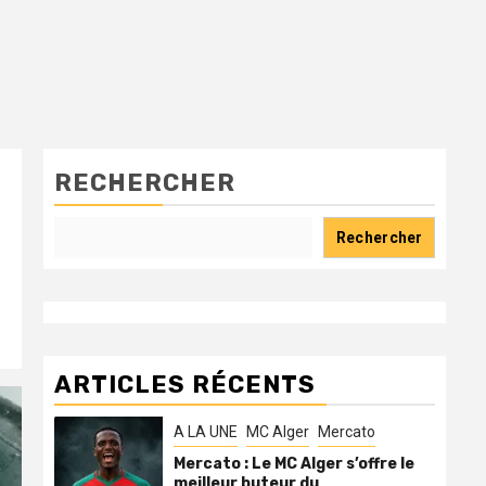
RECHERCHER
Rechercher
ARTICLES RÉCENTS
A LA UNE
MC Alger
Mercato
Mercato : Le MC Alger s’offre le
meilleur buteur du