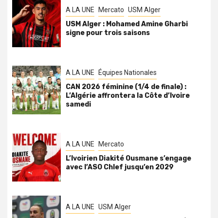
A LA UNE
Mercato
USM Alger
USM Alger : Mohamed Amine Gharbi
signe pour trois saisons
A LA UNE
Équipes Nationales
CAN 2026 féminine (1/4 de finale) :
L’Algérie affrontera la Côte d’Ivoire
samedi
A LA UNE
Mercato
L’Ivoirien Diakité Ousmane s’engage
avec l’ASO Chlef jusqu’en 2029
A LA UNE
USM Alger