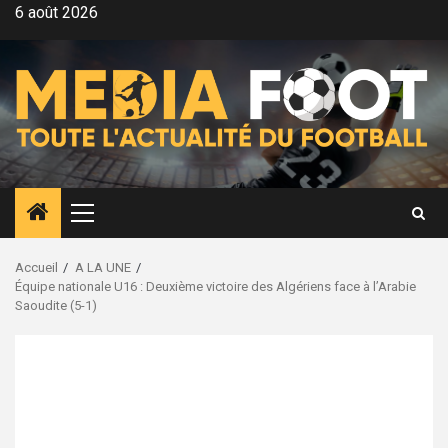
Aller
6 août 2026
au
contenu
Menu
principal
Accueil
A LA UNE
Équipe nationale U16 : Deuxième victoire des Algériens face à l’Arabie
Saoudite (5-1)