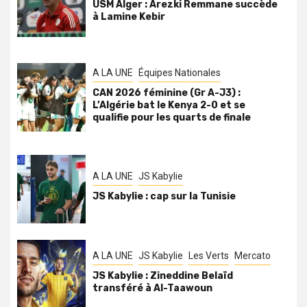
USM Alger : Arezki Remmane succède
à Lamine Kebir
A LA UNE
Équipes Nationales
CAN 2026 féminine (Gr A-J3) :
L’Algérie bat le Kenya 2-0 et se
qualifie pour les quarts de finale
A LA UNE
JS Kabylie
JS Kabylie : cap sur la Tunisie
A LA UNE
JS Kabylie
Les Verts
Mercato
JS Kabylie : Zineddine Belaïd
transféré à Al-Taawoun