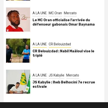
A LA UNE
MC Oran
Mercato
Le MC Oran officialise l’arrivée du
défenseur gabonais Omar Baynama
A LA UNE
CR Belouizdad
CR Belouizdad : Nabil Maâloul vise le
triplé
A LA UNE
JS Kabylie
Mercato
JS Kabylie : Iheb Belhocini 7e recrue
estivale