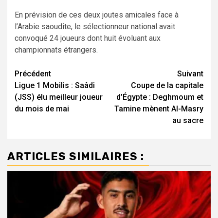
En prévision de ces deux joutes amicales face à
l’Arabie saoudite, le sélectionneur national avait
convoqué 24 joueurs dont huit évoluant aux
championnats étrangers.
Navigation
Précédent
Suivant
Ligue 1 Mobilis : Saâdi
Coupe de la capitale
d’article
(JSS) élu meilleur joueur
d’Égypte : Deghmoum et
du mois de mai
Tamine mènent Al-Masry
au sacre
ARTICLES SIMILAIRES :