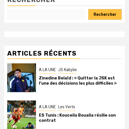
Rechercher
ARTICLES RÉCENTS
A LA UNE
JS Kabylie
Zinedine Belaïd : « Quitter la JSK est
l’une des décisions les plus difficiles »
A LA UNE
Les Verts
ES Tunis : Kouceila Boualia résilie son
contrat