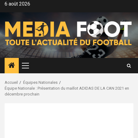
Aller
6 août 2026
au
contenu
Menu
principal
Accueil
Équipes Nationales
Équipe Nationale : Présentation du maillot ADIDAS DE LA CAN 2021 en
décembre prochain