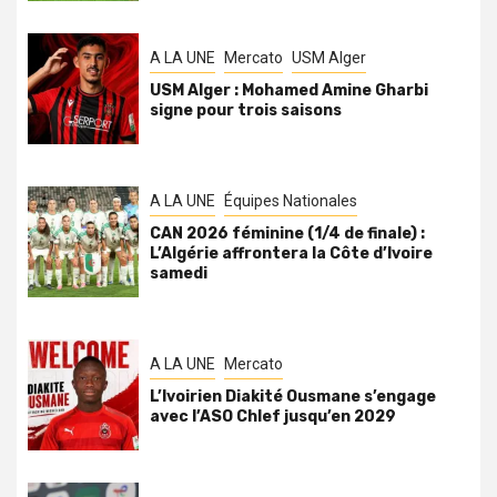
A LA UNE
Mercato
USM Alger
USM Alger : Mohamed Amine Gharbi
signe pour trois saisons
A LA UNE
Équipes Nationales
CAN 2026 féminine (1/4 de finale) :
L’Algérie affrontera la Côte d’Ivoire
samedi
A LA UNE
Mercato
L’Ivoirien Diakité Ousmane s’engage
avec l’ASO Chlef jusqu’en 2029