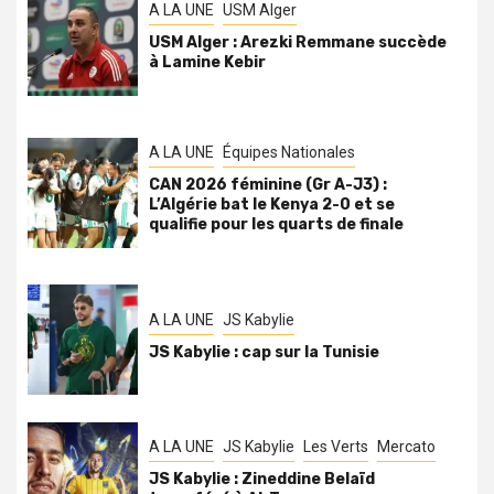
A LA UNE
USM Alger
USM Alger : Arezki Remmane succède
à Lamine Kebir
A LA UNE
Équipes Nationales
CAN 2026 féminine (Gr A-J3) :
L’Algérie bat le Kenya 2-0 et se
qualifie pour les quarts de finale
A LA UNE
JS Kabylie
JS Kabylie : cap sur la Tunisie
A LA UNE
JS Kabylie
Les Verts
Mercato
JS Kabylie : Zineddine Belaïd