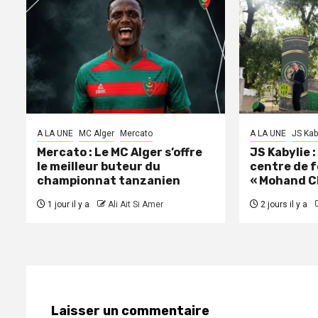
A LA UNE
MC Alger
Mercato
A LA UNE
JS Kab
Mercato : Le MC Alger s’offre
JS Kabylie 
le meilleur buteur du
centre de 
championnat tanzanien
« Mohand C
1 jour il y a
Ali Ait Si Amer
2 jours il y a
Laisser un commentaire