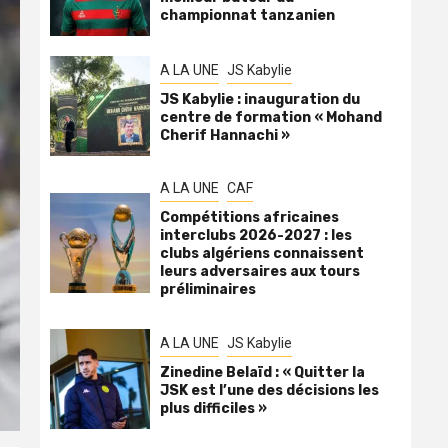
championnat tanzanien
A LA UNE
JS Kabylie
JS Kabylie : inauguration du
centre de formation « Mohand
Cherif Hannachi »
A LA UNE
CAF
Compétitions africaines
interclubs 2026-2027 : les
clubs algériens connaissent
leurs adversaires aux tours
préliminaires
A LA UNE
JS Kabylie
Zinedine Belaïd : « Quitter la
JSK est l’une des décisions les
plus difficiles »