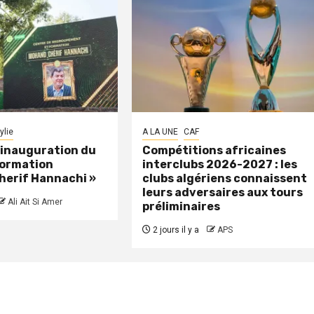
ylie
A LA UNE
CAF
: inauguration du
Compétitions africaines
formation
interclubs 2026-2027 : les
herif Hannachi »
clubs algériens connaissent
leurs adversaires aux tours
Ali Ait Si Amer
préliminaires
2 jours il y a
APS