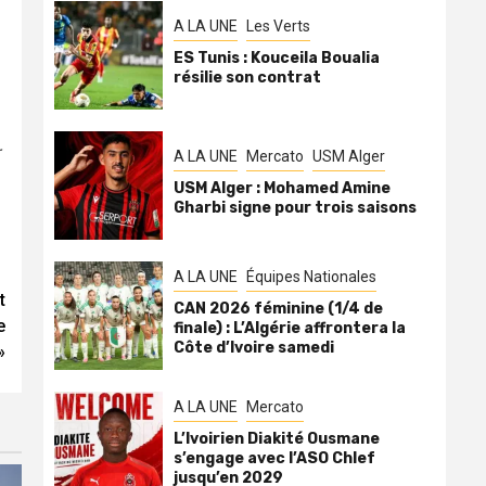
A LA UNE
Les Verts
ES Tunis : Kouceila Boualia
résilie son contrat
A LA UNE
Mercato
USM Alger
USM Alger : Mohamed Amine
Gharbi signe pour trois saisons
A LA UNE
Équipes Nationales
t
CAN 2026 féminine (1/4 de
e
finale) : L’Algérie affrontera la
Côte d’Ivoire samedi
»
A LA UNE
Mercato
L’Ivoirien Diakité Ousmane
s’engage avec l’ASO Chlef
jusqu’en 2029