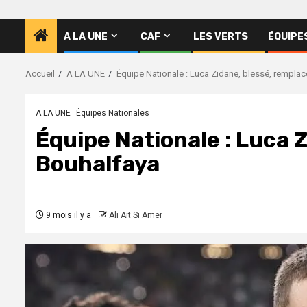
A LA UNE
CAF
LES VERTS
ÉQUIPE
Accueil
A LA UNE
Équipe Nationale : Luca Zidane, blessé, rempla
A LA UNE
Équipes Nationales
Équipe Nationale : Luca 
Bouhalfaya
9 mois il y a
Ali Ait Si Amer