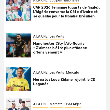
A LA UNE
Équipes Nationales
CAN 2026 féminine (quarts de finale) :
L’Algérie renverse la Côte d’Ivoire et
se qualifie pour le Mondial brésilien
A LA UNE
Les Verts
Manchester City | Aït-Nouri :
« J’aimerais être plus efficace
offensivement »
A LA UNE
Les Verts
Mercato
Mercato : Luca Zidane rejoint le CD
Leganés
A LA UNE
Mercato
USM Alger