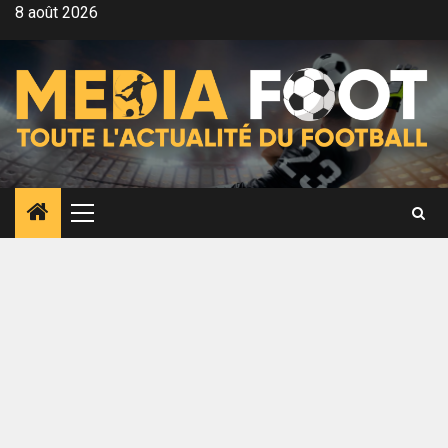
Aller
8 août 2026
au
contenu
Menu
principal