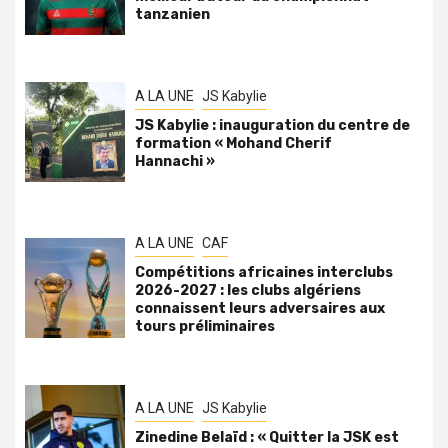
tanzanien
A LA UNE
JS Kabylie
JS Kabylie : inauguration du centre de
formation « Mohand Cherif
Hannachi »
A LA UNE
CAF
Compétitions africaines interclubs
2026-2027 : les clubs algériens
connaissent leurs adversaires aux
tours préliminaires
A LA UNE
JS Kabylie
Zinedine Belaïd : « Quitter la JSK est