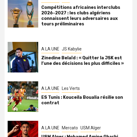
Compétitions africaines interclubs
2026-2027 : les clubs algériens
connaissent leurs adversaires aux
tours préliminaires
A LA UNE
JS Kabylie
Zinedine Belaïd : « Quitter la JSK est
l’une des décisions les plus difficiles »
A LA UNE
Les Verts
ES Tunis : Kouceila Boualia résilie son
contrat
A LA UNE
Mercato
USM Alger
USM Alger : Mohamed Amine Gharbi