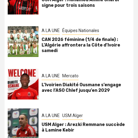
signe pour trois saisons
A LA UNE
Équipes Nationales
CAN 2026 féminine (1/4 de finale) :
L’Algérie affrontera la Côte d’Ivoire
samedi
A LA UNE
Mercato
L’Ivoirien Diakité Ousmane s’engage
avec l’ASO Chlef jusqu’en 2029
A LA UNE
USM Alger
USM Alger : Arezki Remmane succède
à Lamine Kebir