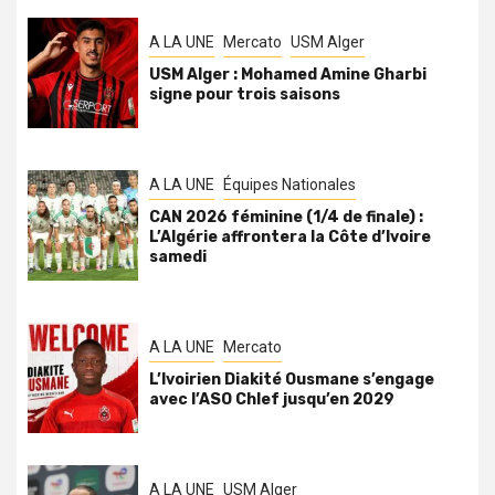
A LA UNE
Mercato
USM Alger
USM Alger : Mohamed Amine Gharbi
signe pour trois saisons
A LA UNE
Équipes Nationales
CAN 2026 féminine (1/4 de finale) :
L’Algérie affrontera la Côte d’Ivoire
samedi
A LA UNE
Mercato
L’Ivoirien Diakité Ousmane s’engage
avec l’ASO Chlef jusqu’en 2029
A LA UNE
USM Alger