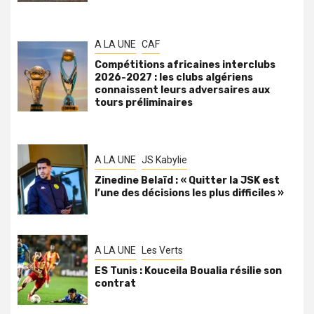
A LA UNE
CAF
Compétitions africaines interclubs
2026-2027 : les clubs algériens
connaissent leurs adversaires aux
tours préliminaires
A LA UNE
JS Kabylie
Zinedine Belaïd : « Quitter la JSK est
l’une des décisions les plus difficiles »
A LA UNE
Les Verts
ES Tunis : Kouceila Boualia résilie son
contrat