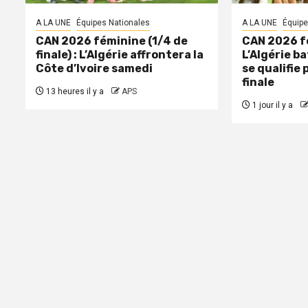
A LA UNE
Équipes Nationales
A LA UNE
Équipe
CAN 2026 féminine (1/4 de
CAN 2026 fé
finale) : L’Algérie affrontera la
L’Algérie ba
Côte d’Ivoire samedi
se qualifie 
finale
13 heures il y a
APS
1 jour il y a