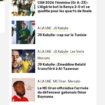
CAN 2026 féminine (Gr A-J3) :
L’Algérie bat le Kenya 2-0 et se
qualifie pour les quarts de finale
A LA UNE
JS Kabylie
JS Kabylie : cap sur la Tunisie
A LA UNE
JS Kabylie
Les Verts
Mercato
JS Kabylie : Zineddine Belaïd
transféré à Al-Taawoun
A LA UNE
MC Oran
Mercato
Le MC Oran officialise l’arrivée
du défenseur gabonais Omar
Baynama