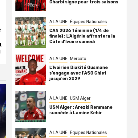
Gharbi signe pour trois saisons
A LA UNE
Équipes Nationales
z
CAN 2026 féminine (1/4 de
finale) : L’Algérie affrontera la
Côte d’Ivoire samedi
t
!
A LA UNE
Mercato
L’Ivoirien Diakité Ousmane
s’engage avec l’ASO Chlef
jusqu’en 2029
A LA UNE
USM Alger
USM Alger : Arezki Remmane
succède à Lamine Kebir
A LA UNE
Équipes Nationales