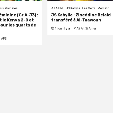
s Nationales
A LA UNE
JS Kabylie
Les Verts
Mercato
minine (Gr A-J3) :
JS Kabylie : Zineddine Belaïd
t le Kenya 2-0 et
transféré à Al-Taawoun
pour les quarts de
1 jour il y a
Ali Ait Si Amer
APS