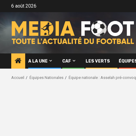
Aller
6 août 2026
au
contenu
A LA UNE
CAF
LES VERTS
ÉQUIPE
Accueil
Équipes Nationales
Équipe nationale : Asselah pré-convoq