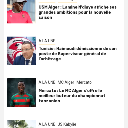
USM Alger : Lamine N’diaye affiche ses
grandes ambitions pour la nouvelle
saison
A LA UNE
Tunisie : Haimoudi démissionne de son
poste de Superviseur général de
l’arbitrage
A LA UNE
MC Alger
Mercato
Mercato : Le MC Alger s’offre le
meilleur buteur du championnat
tanzanien
A LA UNE
JS Kabylie