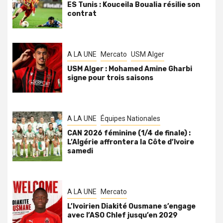
ES Tunis : Kouceila Boualia résilie son
contrat
A LA UNE
Mercato
USM Alger
USM Alger : Mohamed Amine Gharbi
signe pour trois saisons
A LA UNE
Équipes Nationales
CAN 2026 féminine (1/4 de finale) :
L’Algérie affrontera la Côte d’Ivoire
samedi
A LA UNE
Mercato
L’Ivoirien Diakité Ousmane s’engage
avec l’ASO Chlef jusqu’en 2029