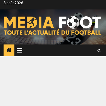
Aller
8 août 2026
au
contenu
Menu
principal