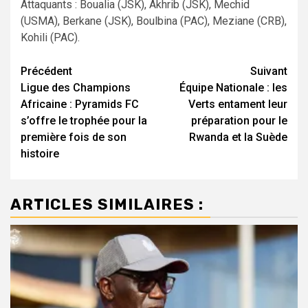
Attaquants : Boualia (JSK), Akhrib (JSK), Mechid
(USMA), Berkane (JSK), Boulbina (PAC), Meziane (CRB),
Kohili (PAC).
Navigation
Précédent
Suivant
Ligue des Champions
Équipe Nationale : les
d’article
Africaine : Pyramids FC
Verts entament leur
s’offre le trophée pour la
préparation pour le
première fois de son
Rwanda et la Suède
histoire
ARTICLES SIMILAIRES :