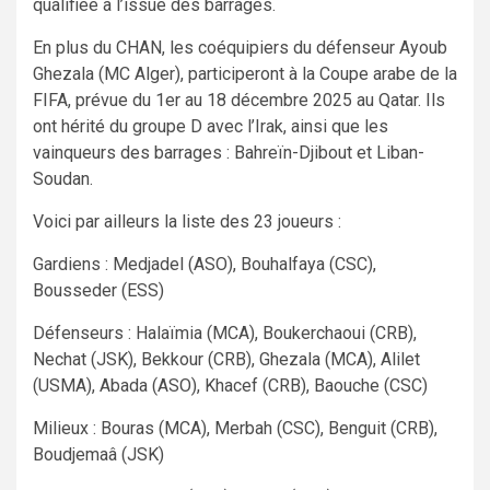
qualifiée à l’issue des barrages.
En plus du CHAN, les coéquipiers du défenseur Ayoub
Ghezala (MC Alger), participeront à la Coupe arabe de la
FIFA, prévue du 1er au 18 décembre 2025 au Qatar. Ils
ont hérité du groupe D avec l’Irak, ainsi que les
vainqueurs des barrages : Bahreïn-Djibout et Liban-
Soudan.
Voici par ailleurs la liste des 23 joueurs :
Gardiens : Medjadel (ASO), Bouhalfaya (CSC),
Bousseder (ESS)
Défenseurs : Halaïmia (MCA), Boukerchaoui (CRB),
Nechat (JSK), Bekkour (CRB), Ghezala (MCA), Alilet
(USMA), Abada (ASO), Khacef (CRB), Baouche (CSC)
Milieux : Bouras (MCA), Merbah (CSC), Benguit (CRB),
Boudjemaâ (JSK)