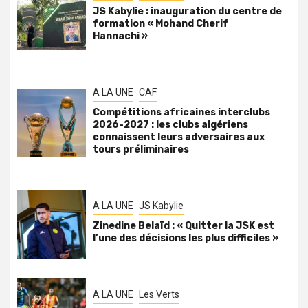
JS Kabylie : inauguration du centre de
formation « Mohand Cherif
Hannachi »
A LA UNE
CAF
Compétitions africaines interclubs
2026-2027 : les clubs algériens
connaissent leurs adversaires aux
tours préliminaires
A LA UNE
JS Kabylie
Zinedine Belaïd : « Quitter la JSK est
l’une des décisions les plus difficiles »
A LA UNE
Les Verts