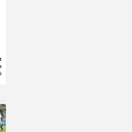
t
e
i