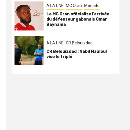
A LA UNE
MC Oran
Mercato
Le MC Oran officialise l’arrivée
du défenseur gabonais Omar
Baynama
A LA UNE
CR Belouizdad
CR Belouizdad : Nabil Maâloul
vise le triplé