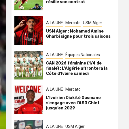
résilie son contrat
A LA UNE
Mercato
USM Alger
USM Alger : Mohamed Amine
Gharbi signe pour trois saisons
A LA UNE
Équipes Nationales
CAN 2026 féminine (1/4 de
finale) : L’Algérie affrontera la
Côte d’Ivoire samedi
A LA UNE
Mercato
L’Ivoirien Diakité Ousmane
s’engage avec l’ASO Chlef
jusqu’en 2029
A LA UNE
USM Alger