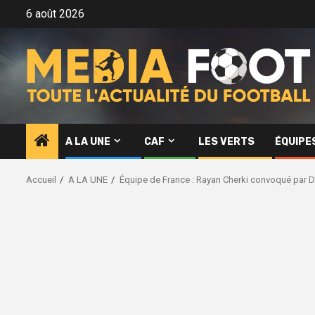
Aller
6 août 2026
au
contenu
A LA UNE
CAF
LES VERTS
ÉQUIPE
Accueil
A LA UNE
Équipe de France : Rayan Cherki convoqué par 