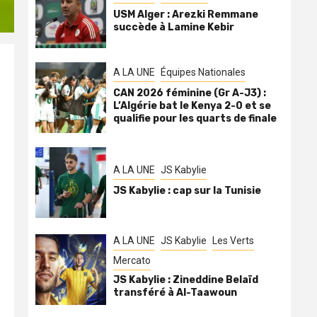
USM Alger : Arezki Remmane
succède à Lamine Kebir
A LA UNE
Équipes Nationales
CAN 2026 féminine (Gr A-J3) :
L’Algérie bat le Kenya 2-0 et se
qualifie pour les quarts de finale
A LA UNE
JS Kabylie
JS Kabylie : cap sur la Tunisie
A LA UNE
JS Kabylie
Les Verts
Mercato
JS Kabylie : Zineddine Belaïd
transféré à Al-Taawoun