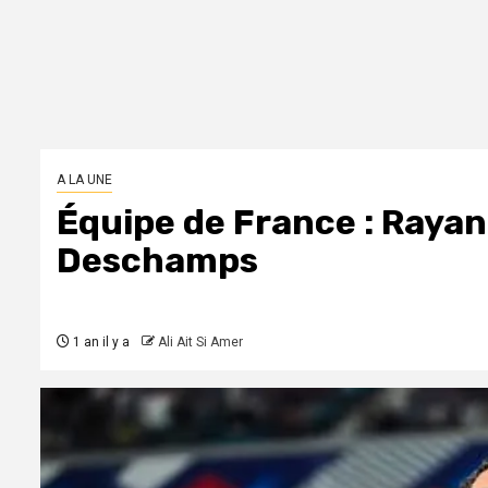
A LA UNE
Équipe de France : Rayan
Deschamps
1 an il y a
Ali Ait Si Amer