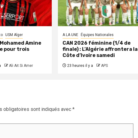
to
USM Alger
A LA UNE
Équipes Nationales
: Mohamed Amine
CAN 2026 féminine (1/4 de
e pour trois
finale) : L’Algérie affrontera la
Côte d’Ivoire samedi
a
Ali Ait Si Amer
23 heures il y a
APS
 obligatoires sont indiqués avec
*