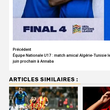
Navigation
Précédent
Équipe Nationale U17 : match amical Algérie-Tunisie l
d’article
juin prochain à Annaba
ARTICLES SIMILAIRES :