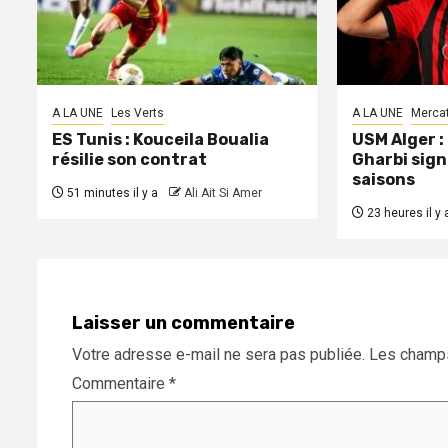
A LA UNE
Les Verts
A LA UNE
Merca
ES Tunis : Kouceila Boualia
USM Alger 
résilie son contrat
Gharbi sign
saisons
51 minutes il y a
Ali Ait Si Amer
23 heures il y 
Laisser un commentaire
Votre adresse e-mail ne sera pas publiée.
Les champs
Commentaire
*