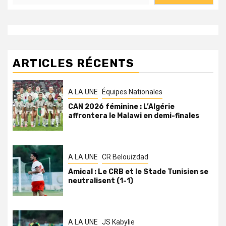
ARTICLES RÉCENTS
A LA UNE
Équipes Nationales
CAN 2026 féminine : L’Algérie
affrontera le Malawi en demi-finales
A LA UNE
CR Belouizdad
Amical : Le CRB et le Stade Tunisien se
neutralisent (1-1)
A LA UNE
JS Kabylie