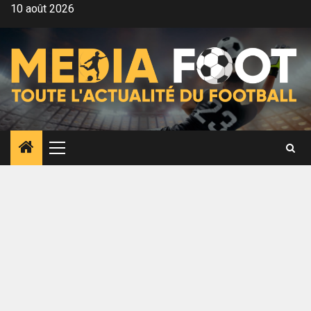
Aller
10 août 2026
au
contenu
Menu
principal