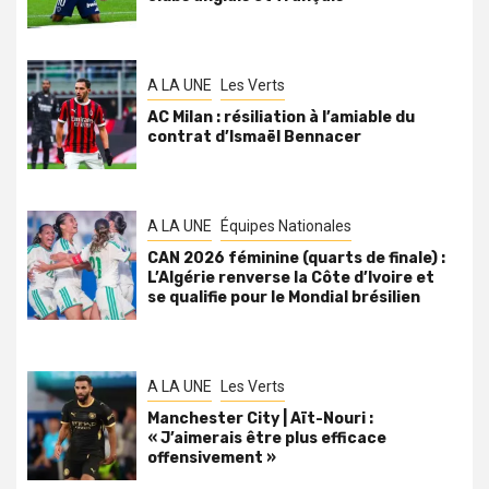
A LA UNE
Les Verts
AC Milan : résiliation à l’amiable du
contrat d’Ismaël Bennacer
A LA UNE
Équipes Nationales
CAN 2026 féminine (quarts de finale) :
L’Algérie renverse la Côte d’Ivoire et
se qualifie pour le Mondial brésilien
A LA UNE
Les Verts
Manchester City | Aït-Nouri :
« J’aimerais être plus efficace
offensivement »