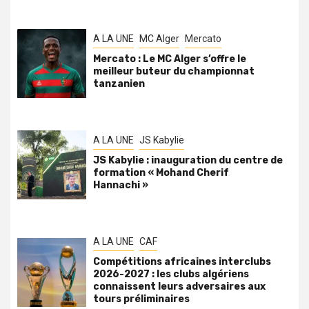
A LA UNE
MC Alger
Mercato
Mercato : Le MC Alger s’offre le
meilleur buteur du championnat
tanzanien
A LA UNE
JS Kabylie
JS Kabylie : inauguration du centre de
formation « Mohand Cherif
Hannachi »
A LA UNE
CAF
Compétitions africaines interclubs
2026-2027 : les clubs algériens
connaissent leurs adversaires aux
tours préliminaires