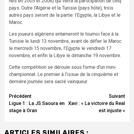
nés en 2005 et 2006) qui verra la participation de cinq
pays. Outre l’Algérie et la Tunisie (pays hôte), trois
autres pays seront de la partie: l’Egypte, la Libye et le
Maroc.
Les joueurs algériens entameront le tournoi face à la
Tunisie le lundi 13 novembre, avant de défier le Maroc
le mercredi 15 novembre, l’Egypte le vendredi 17
novembre, et enfin la Libye le dimanche 19 novembre.
Cette compétition se déroule sous forme d’un mini-
championnat. Le premier à l’issue de la cinquième et
dernière journée sera sacré vainqueur.
Navigation
Précédent
Suivant
Ligue 1 : La JS Saoura en
Xavi : « La victoire du Real
d’article
stage à Oran
est injuste »
ARTICLES SIMILAIRES :