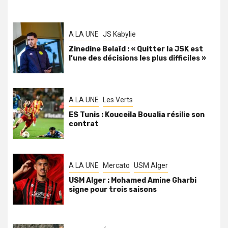
A LA UNE
JS Kabylie
Zinedine Belaïd : « Quitter la JSK est
l’une des décisions les plus difficiles »
A LA UNE
Les Verts
ES Tunis : Kouceila Boualia résilie son
contrat
A LA UNE
Mercato
USM Alger
USM Alger : Mohamed Amine Gharbi
signe pour trois saisons