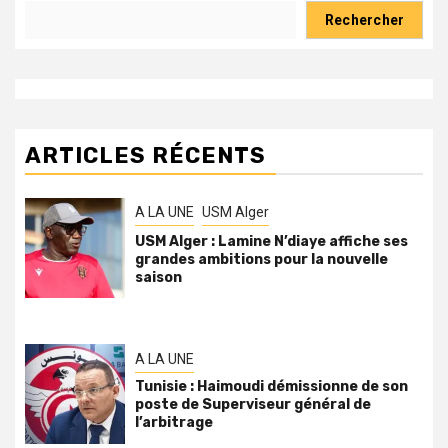
Rechercher
ARTICLES RÉCENTS
A LA UNE
USM Alger
USM Alger : Lamine N’diaye affiche ses
grandes ambitions pour la nouvelle
saison
A LA UNE
Tunisie : Haimoudi démissionne de son
poste de Superviseur général de
l’arbitrage