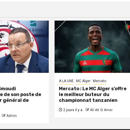
A LA UNE
MC Alger
Mercato
aimoudi
Mercato : Le MC Alger s’offre
e de son poste de
le meilleur buteur du
r général de
championnat tanzanien
2 jours il y a
Ali Ait Si Amer
Admin