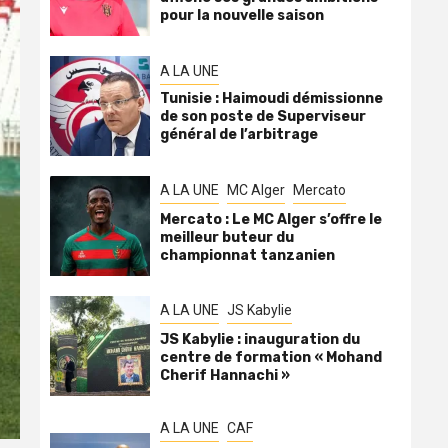
pour la nouvelle saison
A LA UNE
Tunisie : Haimoudi démissionne
de son poste de Superviseur
général de l’arbitrage
A LA UNE
MC Alger
Mercato
Mercato : Le MC Alger s’offre le
meilleur buteur du
championnat tanzanien
A LA UNE
JS Kabylie
JS Kabylie : inauguration du
centre de formation « Mohand
Cherif Hannachi »
A LA UNE
CAF