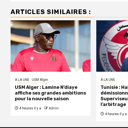
ARTICLES SIMILAIRES :
A LA UNE
USM Alger
A LA UNE
USM Alger : Lamine N’diaye
Tunisie : H
affiche ses grandes ambitions
démissionn
pour la nouvelle saison
Superviseu
l’arbitrage
4 heures il y a
Admin
4 heures il y a