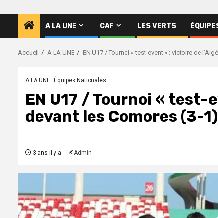
A LA UNE
CAF
LES VERTS
ÉQUIPE
Accueil
A LA UNE
EN U17 / Tournoi « test-event » : victoire de l’Al
A LA UNE
Équipes Nationales
EN U17 / Tournoi « test-ev
devant les Comores (3-1)
3 ans il y a
Admin