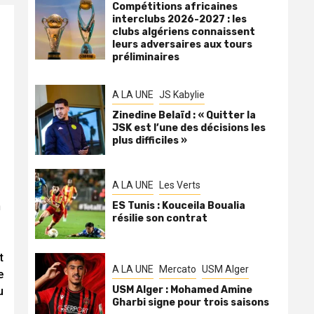
Compétitions africaines
interclubs 2026-2027 : les
clubs algériens connaissent
leurs adversaires aux tours
préliminaires
A LA UNE
JS Kabylie
Zinedine Belaïd : « Quitter la
JSK est l’une des décisions les
plus difficiles »
A LA UNE
Les Verts
n
ES Tunis : Kouceila Boualia
résilie son contrat
t
A LA UNE
Mercato
USM Alger
e
USM Alger : Mohamed Amine
u
Gharbi signe pour trois saisons