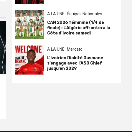
A LA UNE
Équipes Nationales
CAN 2026 féminine (1/4 de
finale) : L’Algérie affrontera la
Côte d’Ivoire samedi
A LA UNE
Mercato
L’Ivoirien Diakité Ousmane
s’engage avec l’ASO Chlef
jusqu’en 2029