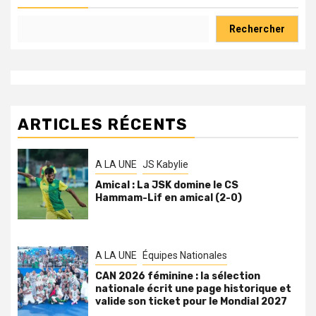
Rechercher
ARTICLES RÉCENTS
A LA UNE
JS Kabylie
Amical : La JSK domine le CS
Hammam-Lif en amical (2-0)
A LA UNE
Équipes Nationales
CAN 2026 féminine : la sélection
nationale écrit une page historique et
valide son ticket pour le Mondial 2027