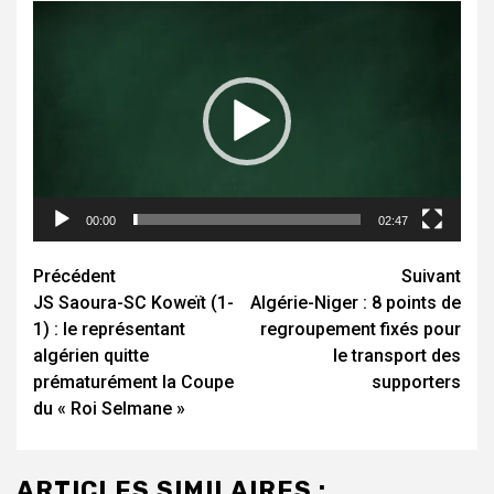
Lecteur
vidéo
00:00
02:47
Navigation
Précédent
Suivant
JS Saoura-SC Koweït (1-
Algérie-Niger : 8 points de
d’article
1) : le représentant
regroupement fixés pour
algérien quitte
le transport des
prématurément la Coupe
supporters
du « Roi Selmane »
ARTICLES SIMILAIRES :