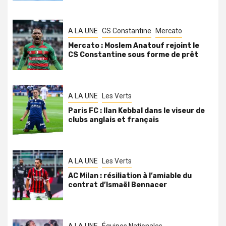
A LA UNE
CS Constantine
Mercato
Mercato : Moslem Anatouf rejoint le
CS Constantine sous forme de prêt
A LA UNE
Les Verts
Paris FC : Ilan Kebbal dans le viseur de
clubs anglais et français
A LA UNE
Les Verts
AC Milan : résiliation à l’amiable du
contrat d’Ismaël Bennacer