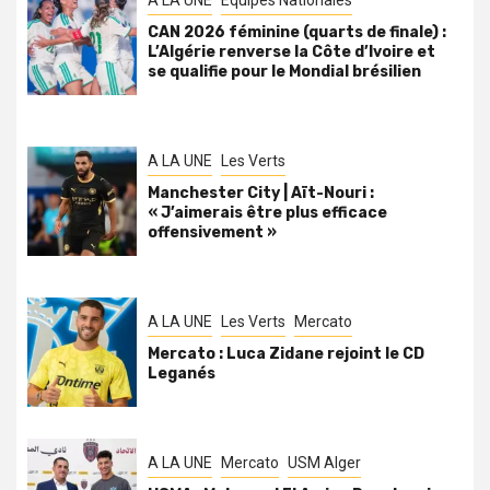
A LA UNE
Équipes Nationales
CAN 2026 féminine (quarts de finale) :
L’Algérie renverse la Côte d’Ivoire et
se qualifie pour le Mondial brésilien
A LA UNE
Les Verts
Manchester City | Aït-Nouri :
« J’aimerais être plus efficace
offensivement »
A LA UNE
Les Verts
Mercato
Mercato : Luca Zidane rejoint le CD
Leganés
A LA UNE
Mercato
USM Alger