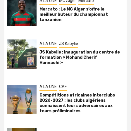
A LA UNE
MC Alger
Mercato
Mercato : Le MC Alger s’offre le
meilleur buteur du championnat
tanzanien
A LA UNE
JS Kabylie
JS Kabylie : inauguration du centre de
formation « Mohand Cherif
Hannachi »
A LA UNE
CAF
Compétitions africaines interclubs
2026-2027 : les clubs algériens
connaissent leurs adversaires aux
tours préliminaires