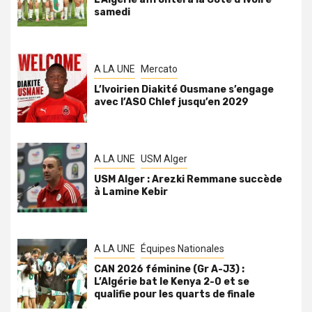
samedi
A LA UNE
Mercato
L’Ivoirien Diakité Ousmane s’engage
avec l’ASO Chlef jusqu’en 2029
A LA UNE
USM Alger
USM Alger : Arezki Remmane succède
à Lamine Kebir
A LA UNE
Équipes Nationales
CAN 2026 féminine (Gr A-J3) :
L’Algérie bat le Kenya 2-0 et se
qualifie pour les quarts de finale