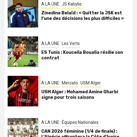
A LA UNE
JS Kabylie
Zinedine Belaïd : « Quitter la JSK est
l’une des décisions les plus difficiles »
A LA UNE
Les Verts
ES Tunis : Kouceila Boualia résilie son
contrat
A LA UNE
Mercato
USM Alger
USM Alger : Mohamed Amine Gharbi
signe pour trois saisons
A LA UNE
Équipes Nationales
CAN 2026 féminine (1/4 de finale) :
L’Algérie affrontera la Côte d’Ivoire