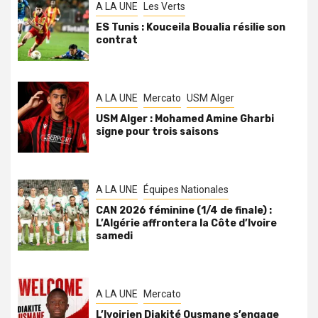
A LA UNE
Les Verts
ES Tunis : Kouceila Boualia résilie son
contrat
A LA UNE
Mercato
USM Alger
USM Alger : Mohamed Amine Gharbi
signe pour trois saisons
A LA UNE
Équipes Nationales
CAN 2026 féminine (1/4 de finale) :
L’Algérie affrontera la Côte d’Ivoire
samedi
A LA UNE
Mercato
L’Ivoirien Diakité Ousmane s’engage