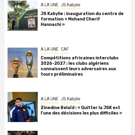
A LA UNE
JS Kabylie
JS Kabylie : inauguration du centre de
formation « Mohand Cherif
Hannachi »
A LA UNE
CAF
Compétitions africaines interclubs
2026-2027 : les clubs algériens
connaissent leurs adversaires aux
tours préliminaires
A LA UNE
JS Kabylie
Zinedine Belaïd : « Quitter la JSK est
l’une des décisions les plus difficiles »