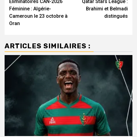
Eliminatoires CAN-2026
Qatar Stars League :
d’article
Féminine : Algérie-
Brahimi et Belmadi
Cameroun le 23 octobre à
distingués
Oran
ARTICLES SIMILAIRES :