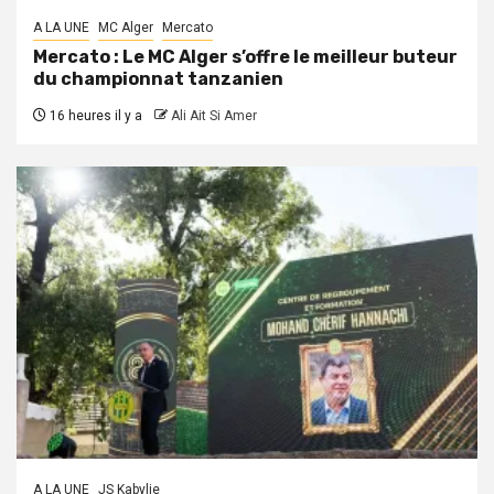
A LA UNE
MC Alger
Mercato
Mercato : Le MC Alger s’offre le meilleur buteur
du championnat tanzanien
16 heures il y a
Ali Ait Si Amer
A LA UNE
JS Kabylie