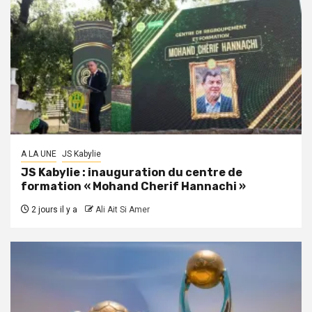
A LA UNE
JS Kabylie
JS Kabylie : inauguration du centre de
formation « Mohand Cherif Hannachi »
2 jours il y a
Ali Ait Si Amer