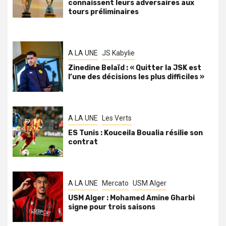
connaissent leurs adversaires aux
tours préliminaires
A LA UNE
JS Kabylie
Zinedine Belaïd : « Quitter la JSK est
l’une des décisions les plus difficiles »
A LA UNE
Les Verts
ES Tunis : Kouceila Boualia résilie son
contrat
A LA UNE
Mercato
USM Alger
USM Alger : Mohamed Amine Gharbi
signe pour trois saisons