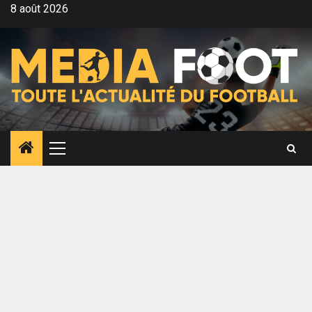
Aller
8 août 2026
au
contenu
Menu
principal