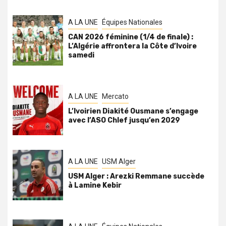
A LA UNE
Équipes Nationales
CAN 2026 féminine (1/4 de finale) :
L’Algérie affrontera la Côte d’Ivoire
samedi
A LA UNE
Mercato
L’Ivoirien Diakité Ousmane s’engage
avec l’ASO Chlef jusqu’en 2029
A LA UNE
USM Alger
USM Alger : Arezki Remmane succède
à Lamine Kebir