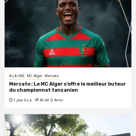
A LA UNE
MC Alger
Mercato
Mercato : Le MC Alger s’offre le meilleur buteur
du championnat tanzanien
1 jour il y a
Ali Ait Si Amer