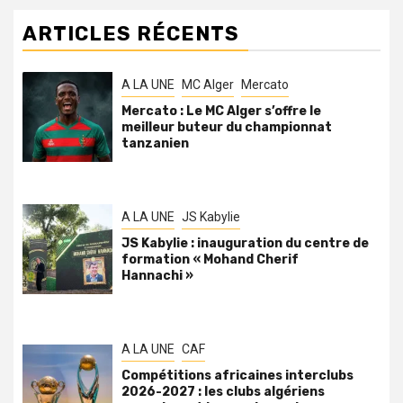
ARTICLES RÉCENTS
A LA UNE
MC Alger
Mercato
Mercato : Le MC Alger s’offre le
meilleur buteur du championnat
tanzanien
A LA UNE
JS Kabylie
JS Kabylie : inauguration du centre de
formation « Mohand Cherif
Hannachi »
A LA UNE
CAF
Compétitions africaines interclubs
2026-2027 : les clubs algériens