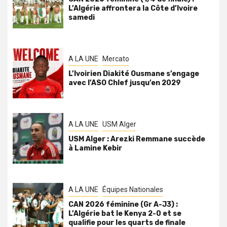
L’Algérie affrontera la Côte d’Ivoire
samedi
A LA UNE
Mercato
L’Ivoirien Diakité Ousmane s’engage
avec l’ASO Chlef jusqu’en 2029
A LA UNE
USM Alger
USM Alger : Arezki Remmane succède
à Lamine Kebir
A LA UNE
Équipes Nationales
CAN 2026 féminine (Gr A-J3) :
L’Algérie bat le Kenya 2-0 et se
qualifie pour les quarts de finale