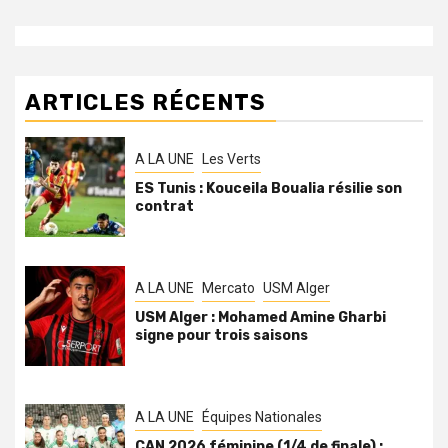
ARTICLES RÉCENTS
A LA UNE
Les Verts
ES Tunis : Kouceila Boualia résilie son
contrat
A LA UNE
Mercato
USM Alger
USM Alger : Mohamed Amine Gharbi
signe pour trois saisons
A LA UNE
Équipes Nationales
CAN 2026 féminine (1/4 de finale) :