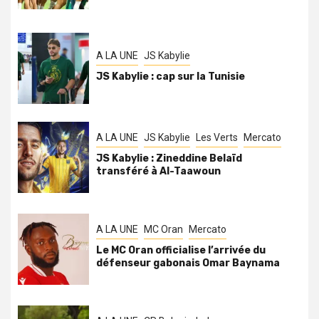
A LA UNE
JS Kabylie
JS Kabylie : cap sur la Tunisie
A LA UNE
JS Kabylie
Les Verts
Mercato
JS Kabylie : Zineddine Belaïd
transféré à Al-Taawoun
A LA UNE
MC Oran
Mercato
Le MC Oran officialise l’arrivée du
défenseur gabonais Omar Baynama