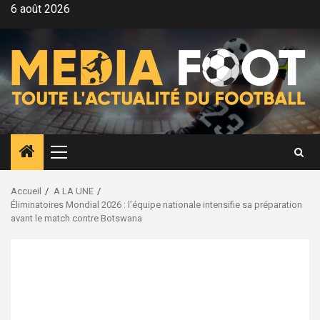
Aller
6 août 2026
au
contenu
Menu
principal
Accueil
A LA UNE
Éliminatoires Mondial 2026 : l’équipe nationale intensifie sa préparation
avant le match contre Botswana