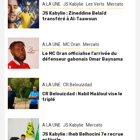
A LA UNE
JS Kabylie
Les Verts
Mercato
JS Kabylie : Zineddine Belaïd
transféré à Al-Taawoun
A LA UNE
MC Oran
Mercato
Le MC Oran officialise l’arrivée du
défenseur gabonais Omar Baynama
A LA UNE
CR Belouizdad
CR Belouizdad : Nabil Maâloul vise le
triplé
A LA UNE
JS Kabylie
Mercato
JS Kabylie : Iheb Belhocini 7e recrue
estivale