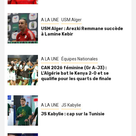
A LA UNE
USM Alger
USM Alger : Arezki Remmane succède
à Lamine Kebir
A LA UNE
Équipes Nationales
CAN 2026 féminine (Gr A-J3) :
L’Algérie bat le Kenya 2-0 et se
qualifie pour les quarts de finale
A LA UNE
JS Kabylie
JS Kabylie : cap sur la Tunisie