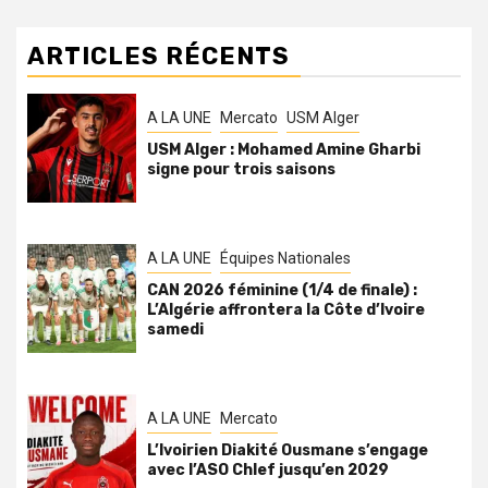
ARTICLES RÉCENTS
A LA UNE
Mercato
USM Alger
USM Alger : Mohamed Amine Gharbi
signe pour trois saisons
A LA UNE
Équipes Nationales
CAN 2026 féminine (1/4 de finale) :
L’Algérie affrontera la Côte d’Ivoire
samedi
A LA UNE
Mercato
L’Ivoirien Diakité Ousmane s’engage
avec l’ASO Chlef jusqu’en 2029