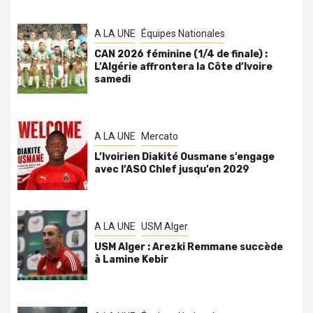
A LA UNE
Équipes Nationales
CAN 2026 féminine (1/4 de finale) :
L’Algérie affrontera la Côte d’Ivoire
samedi
A LA UNE
Mercato
L’Ivoirien Diakité Ousmane s’engage
avec l’ASO Chlef jusqu’en 2029
A LA UNE
USM Alger
USM Alger : Arezki Remmane succède
à Lamine Kebir