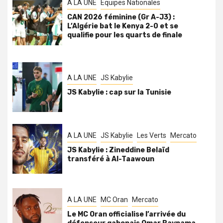
A LA UNE
Équipes Nationales
CAN 2026 féminine (Gr A-J3) :
L’Algérie bat le Kenya 2-0 et se
qualifie pour les quarts de finale
A LA UNE
JS Kabylie
JS Kabylie : cap sur la Tunisie
A LA UNE
JS Kabylie
Les Verts
Mercato
JS Kabylie : Zineddine Belaïd
transféré à Al-Taawoun
A LA UNE
MC Oran
Mercato
Le MC Oran officialise l’arrivée du