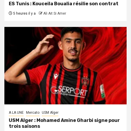
ES Tunis : Kouceila Boualia résilie son contrat
5 heures il y a
Ali Ait Si Amer
A LA UNE
Mercato
USM Alger
USM Alger : Mohamed Amine Gharbi signe pour
trois saisons