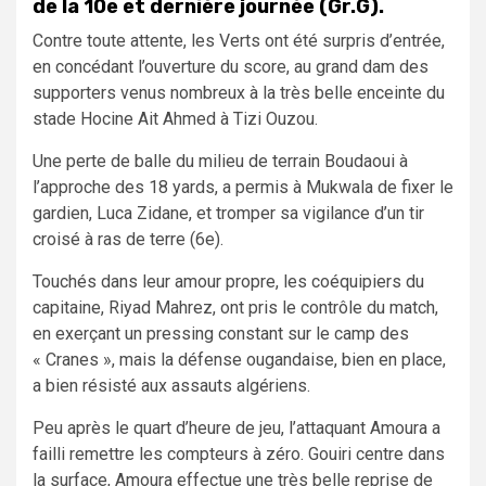
de la 10e et dernière journée (Gr.G).
Contre toute attente, les Verts ont été surpris d’entrée,
en concédant l’ouverture du score, au grand dam des
supporters venus nombreux à la très belle enceinte du
stade Hocine Ait Ahmed à Tizi Ouzou.
Une perte de balle du milieu de terrain Boudaoui à
l’approche des 18 yards, a permis à Mukwala de fixer le
gardien, Luca Zidane, et tromper sa vigilance d’un tir
croisé à ras de terre (6e).
Touchés dans leur amour propre, les coéquipiers du
capitaine, Riyad Mahrez, ont pris le contrôle du match,
en exerçant un pressing constant sur le camp des
« Cranes », mais la défense ougandaise, bien en place,
a bien résisté aux assauts algériens.
Peu après le quart d’heure de jeu, l’attaquant Amoura a
failli remettre les compteurs à zéro. Gouiri centre dans
la surface, Amoura effectue une très belle reprise de