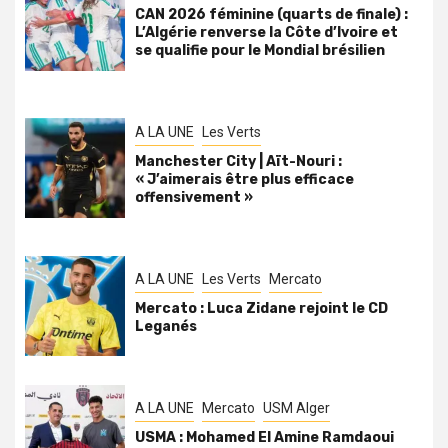
CAN 2026 féminine (quarts de finale) :
L’Algérie renverse la Côte d’Ivoire et
se qualifie pour le Mondial brésilien
A LA UNE
Les Verts
Manchester City | Aït-Nouri :
« J’aimerais être plus efficace
offensivement »
A LA UNE
Les Verts
Mercato
Mercato : Luca Zidane rejoint le CD
Leganés
A LA UNE
Mercato
USM Alger
USMA : Mohamed El Amine Ramdaoui