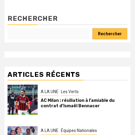
RECHERCHER
Rechercher
ARTICLES RÉCENTS
A LA UNE
Les Verts
AC Milan : résiliation à l’amiable du
contrat d’Ismaël Bennacer
A LA UNE
Équipes Nationales