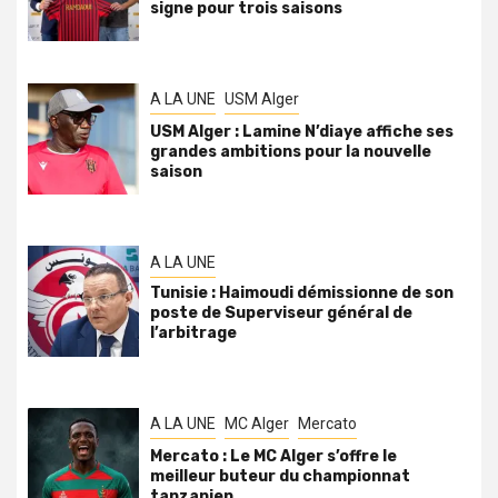
signe pour trois saisons
A LA UNE
USM Alger
USM Alger : Lamine N’diaye affiche ses
grandes ambitions pour la nouvelle
saison
A LA UNE
Tunisie : Haimoudi démissionne de son
poste de Superviseur général de
l’arbitrage
A LA UNE
MC Alger
Mercato
Mercato : Le MC Alger s’offre le
meilleur buteur du championnat
tanzanien