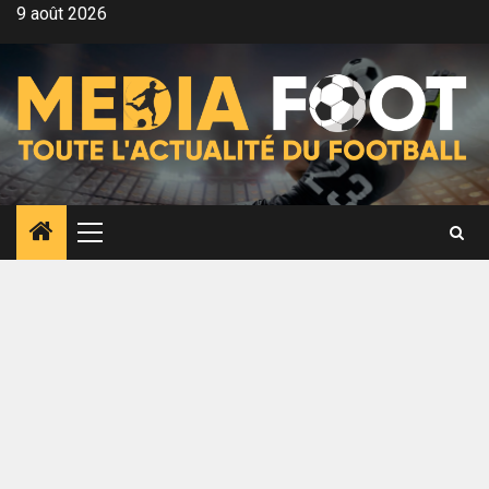
Aller
9 août 2026
au
contenu
Menu
principal