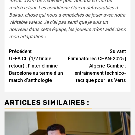
travail avant de s’envoler pour Annaba en vue du
match retour. Les conditions étaient défavorables à
Bakau, chose qui nous a empêchés de jouer avec notre
véritable valeur. Je n’ai pas senti que je suis un
nouveau dans cette équipe, les joueurs m’ont aidé dans
mon adaptation
».
Navigation
Précédent
Suivant
UEFA CL (1/2 finale
Éliminatoires CHAN-2025 |
d’article
retour) : l’Inter élimine
Algérie-Gambie :
Barcelone au terme d’un
entraînement technico-
match d’anthologie
tactique pour les Verts
ARTICLES SIMILAIRES :