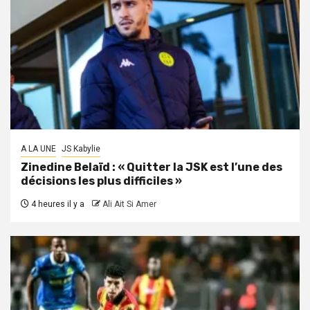
A LA UNE
JS Kabylie
Zinedine Belaïd : « Quitter la JSK est l’une des
décisions les plus difficiles »
4 heures il y a
Ali Ait Si Amer