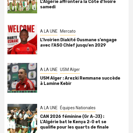
L’Algérie affrontera la Côte d’Ivoire
samedi
A LA UNE
Mercato
L’Ivoirien Diakité Ousmane s’engage
avec l’ASO Chlef jusqu’en 2029
A LA UNE
USM Alger
USM Alger : Arezki Remmane succède
à Lamine Kebir
A LA UNE
Équipes Nationales
CAN 2026 féminine (Gr A-J3) :
L’Algérie bat le Kenya 2-0 et se
qualifie pour les quarts de finale