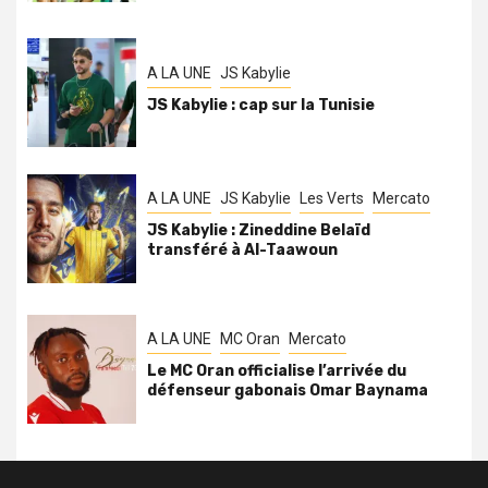
A LA UNE
JS Kabylie
JS Kabylie : cap sur la Tunisie
A LA UNE
JS Kabylie
Les Verts
Mercato
JS Kabylie : Zineddine Belaïd
transféré à Al-Taawoun
A LA UNE
MC Oran
Mercato
Le MC Oran officialise l’arrivée du
défenseur gabonais Omar Baynama