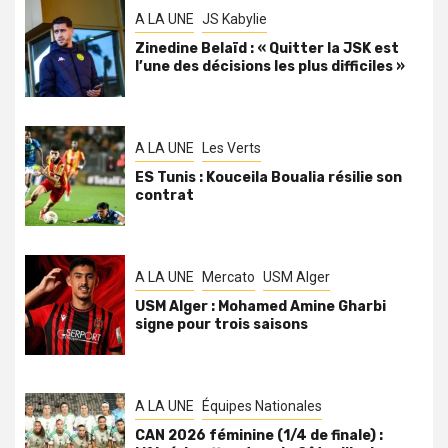
A LA UNE
JS Kabylie
Zinedine Belaïd : « Quitter la JSK est
l’une des décisions les plus difficiles »
A LA UNE
Les Verts
ES Tunis : Kouceila Boualia résilie son
contrat
A LA UNE
Mercato
USM Alger
USM Alger : Mohamed Amine Gharbi
signe pour trois saisons
A LA UNE
Équipes Nationales
CAN 2026 féminine (1/4 de finale) :