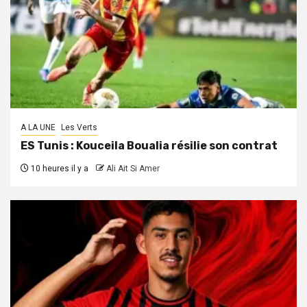
A LA UNE
Les Verts
ES Tunis : Kouceila Boualia résilie son contrat
10 heures il y a
Ali Ait Si Amer