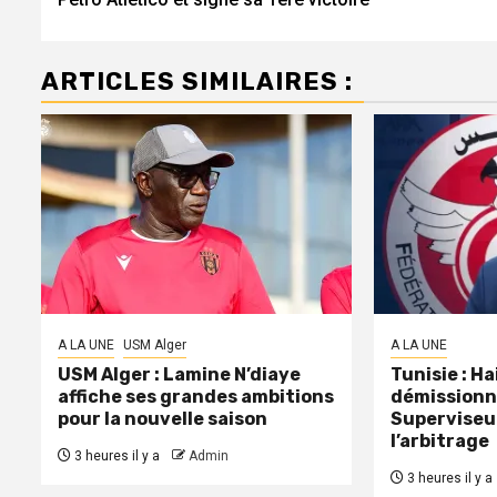
ARTICLES SIMILAIRES :
A LA UNE
USM Alger
A LA UNE
USM Alger : Lamine N’diaye
Tunisie : H
affiche ses grandes ambitions
démissionn
pour la nouvelle saison
Superviseu
l’arbitrage
3 heures il y a
Admin
3 heures il y a