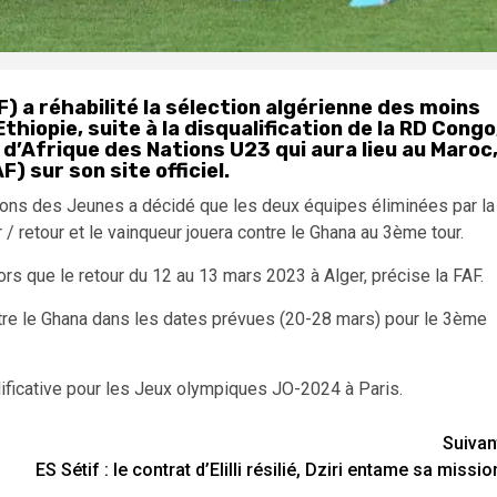
) a réhabilité la sélection algérienne des moins
thiopie, suite à la disqualification de la RD Congo
 d’Afrique des Nations U23 qui aura lieu au Maroc
) sur son site officiel.
ions des Jeunes a décidé que les deux équipes éliminées par la
r / retour et le vainqueur jouera contre le Ghana au 3ème tour.
ors que le retour du 12 au 13 mars 2023 à Alger, précise la FAF.
ontre le Ghana dans les dates prévues (20-28 mars) pour le 3ème
lificative pour les Jeux olympiques JO-2024 à Paris.
Suivan
ES Sétif : le contrat d’Elilli résilié, Dziri entame sa missio