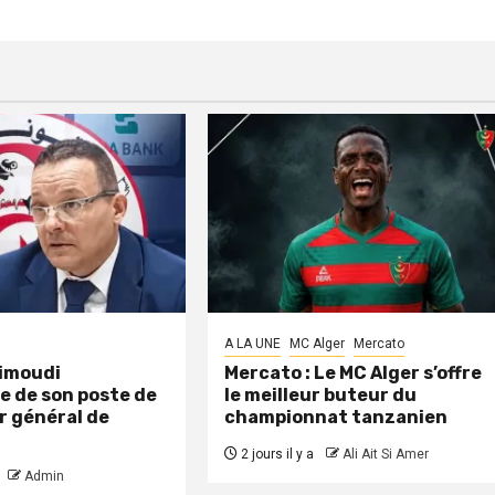
A LA UNE
MC Alger
Mercato
aimoudi
Mercato : Le MC Alger s’offre
e de son poste de
le meilleur buteur du
r général de
championnat tanzanien
2 jours il y a
Ali Ait Si Amer
Admin