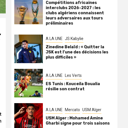
Compétitions africaines
interclubs 2026-2027 : les
clubs algériens connaissent
leurs adversaires aux tours
préliminaires
,
,
A LA UNE
JS Kabylie
Zinedine Belaïd : « Quitter la
JSK est l’une des décisions les
plus difficiles »
A LA UNE
Les Verts
ES Tunis : Kouceila Boualia
résilie son contrat
A LA UNE
Mercato
USM Alger
t
USM Alger : Mohamed Amine
n
Gharbi signe pour trois saisons