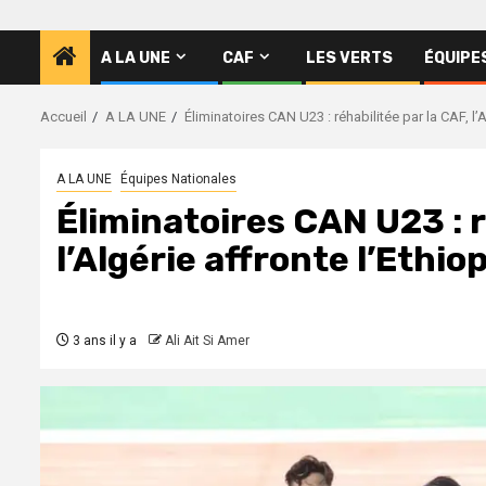
A LA UNE
CAF
LES VERTS
ÉQUIPE
Accueil
A LA UNE
Éliminatoires CAN U23 : réhabilitée par la CAF, l’A
A LA UNE
Équipes Nationales
Éliminatoires CAN U23 : r
l’Algérie affronte l’Ethio
3 ans il y a
Ali Ait Si Amer