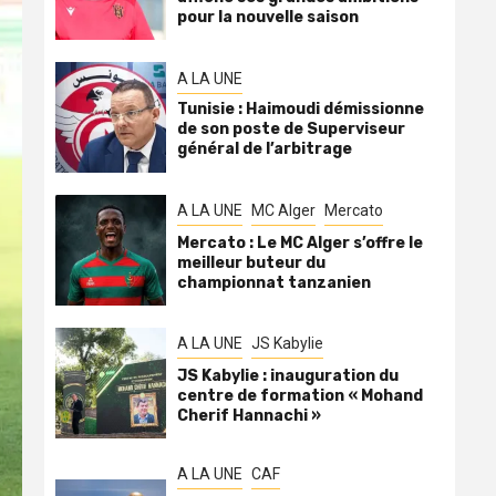
pour la nouvelle saison
A LA UNE
Tunisie : Haimoudi démissionne
de son poste de Superviseur
général de l’arbitrage
A LA UNE
MC Alger
Mercato
Mercato : Le MC Alger s’offre le
meilleur buteur du
championnat tanzanien
A LA UNE
JS Kabylie
JS Kabylie : inauguration du
centre de formation « Mohand
Cherif Hannachi »
A LA UNE
CAF