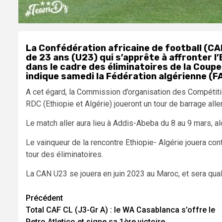
La Confédération africaine de football (CAF
de 23 ans (U23) qui s’apprête à affronter l’E
dans le cadre des éliminatoires de la Coupe
indique samedi la Fédération algérienne (FAF
A cet égard, la Commission d’organisation des Compétit
RDC (Ethiopie et Algérie) joueront un tour de barrage alle
Le match aller aura lieu à Addis-Abeba du 8 au 9 mars, al
Le vainqueur de la rencontre Ethiopie- Algérie jouera c
tour des éliminatoires.
La CAN U23 se jouera en juin 2023 au Maroc, et sera qua
Navigation
Précédent
Total CAF CL (J3-Gr A) : le WA Casablanca s’offre le
d’article
Petro Atletico et signe sa 1ère victoire