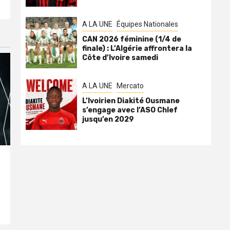
A LA UNE
Équipes Nationales
CAN 2026 féminine (1/4 de
finale) : L’Algérie affrontera la
Côte d’Ivoire samedi
A LA UNE
Mercato
L’Ivoirien Diakité Ousmane
s’engage avec l’ASO Chlef
jusqu’en 2029