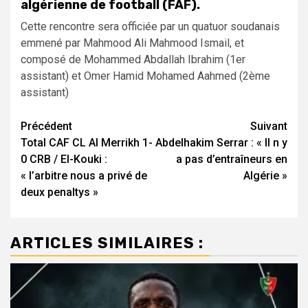
algérienne de football (FAF).
Cette rencontre sera officiée par un quatuor soudanais
emmené par Mahmood Ali Mahmood Ismail, et
composé de Mohammed Abdallah Ibrahim (1er
assistant) et Omer Hamid Mohamed Aahmed (2ème
assistant)
Navigation
Précédent
Suivant
Total CAF CL Al Merrikh 1-
Abdelhakim Serrar : « Il n y
d’article
0 CRB / El-Kouki :
a pas d’entraîneurs en
« l’arbitre nous a privé de
Algérie »
deux penaltys »
ARTICLES SIMILAIRES :