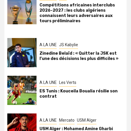
Compétitions africaines interclubs
2026-2027 : les clubs algériens
connaissent leurs adversaires aux
tours préliminaires
A LA UNE
JS Kabylie
Zinedine Belaïd : « Quitter la JSK est
l’une des décisions les plus difficiles »
A LA UNE
Les Verts
ES Tunis : Kouceila Boualia résilie son
contrat
A LA UNE
Mercato
USM Alger
USM Alger : Mohamed Amine Gharbi