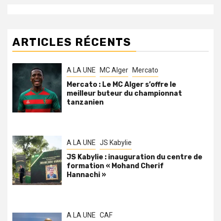
ARTICLES RÉCENTS
A LA UNE
MC Alger
Mercato
Mercato : Le MC Alger s’offre le
meilleur buteur du championnat
tanzanien
A LA UNE
JS Kabylie
JS Kabylie : inauguration du centre de
formation « Mohand Cherif
Hannachi »
A LA UNE
CAF