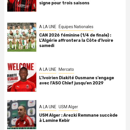
signe pour trois saisons
A LA UNE
Équipes Nationales
CAN 2026 féminine (1/4 de finale) :
L’Algérie affrontera la Côte d’Ivoire
samedi
A LA UNE
Mercato
L’Ivoirien Diakité Ousmane s’engage
avec l’ASO Chlef jusqu’en 2029
A LA UNE
USM Alger
USM Alger : Arezki Remmane succède
à Lamine Kebir