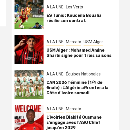
A LA UNE
Les Verts
ES Tunis : Kouceila Boualia
résilie son contrat
A LA UNE
Mercato
USM Alger
USM Alger : Mohamed Amine
Gharbi signe pour trois saisons
A LA UNE
Équipes Nationales
CAN 2026 féminine (1/4 de
finale) : L’Algérie affrontera la
Côte d’Ivoire samedi
A LA UNE
Mercato
L’Ivoirien Diakité Ousmane
s’engage avec l’ASO Chlef
jusqu’en 2029