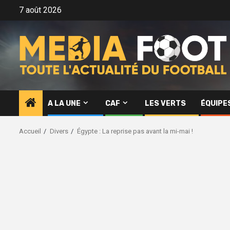
Aller
7 août 2026
au
contenu
A LA UNE
CAF
LES VERTS
ÉQUIPE
Accueil
Divers
Égypte : La reprise pas avant la mi-mai !