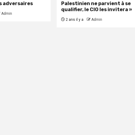
es adversaires
Palestinien ne parvient à se
qualifier, le CIO les invitera »
Admin
2 ans il y a
Admin