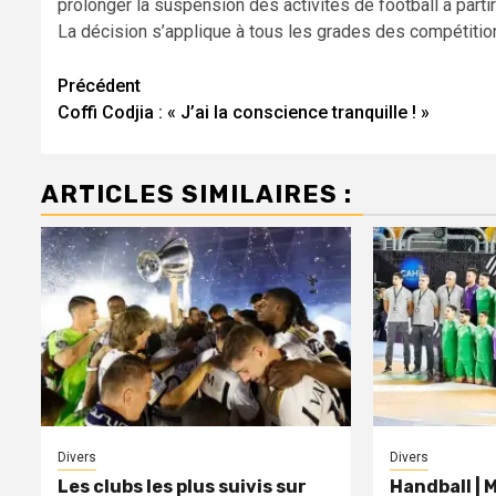
prolonger la suspension des activités de football à part
La décision s’applique à tous les grades des compétition
Navigation
Précédent
Coffi Codjia : « J’ai la conscience tranquille ! »
d’article
ARTICLES SIMILAIRES :
Divers
Divers
Les clubs les plus suivis sur
Handball | 