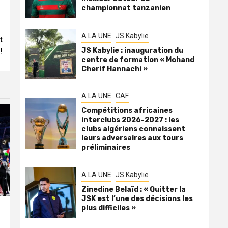
championnat tanzanien
A LA UNE
JS Kabylie
t
JS Kabylie : inauguration du
!
centre de formation « Mohand
Cherif Hannachi »
A LA UNE
CAF
Compétitions africaines
interclubs 2026-2027 : les
clubs algériens connaissent
leurs adversaires aux tours
préliminaires
A LA UNE
JS Kabylie
Zinedine Belaïd : « Quitter la
JSK est l’une des décisions les
plus difficiles »