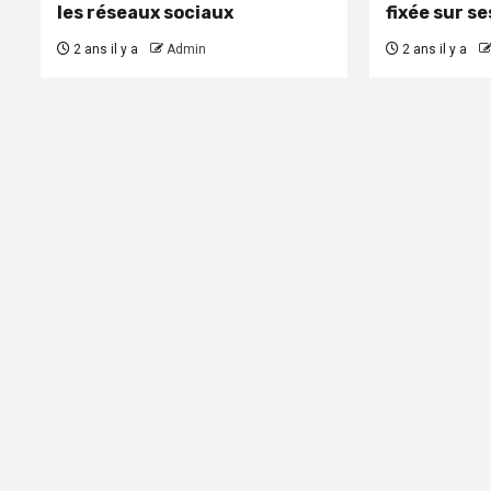
les réseaux sociaux
fixée sur s
2 ans il y a
Admin
2 ans il y a