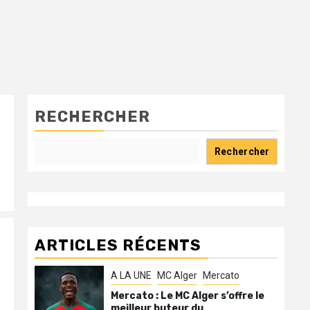
RECHERCHER
Rechercher
ARTICLES RÉCENTS
A LA UNE
MC Alger
Mercato
Mercato : Le MC Alger s’offre le
meilleur buteur du