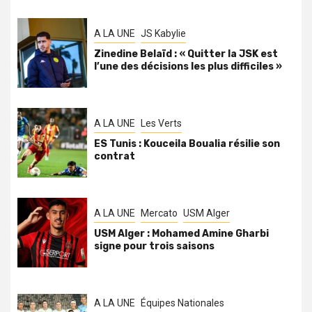
A LA UNE
JS Kabylie
Zinedine Belaïd : « Quitter la JSK est
l’une des décisions les plus difficiles »
A LA UNE
Les Verts
ES Tunis : Kouceila Boualia résilie son
contrat
A LA UNE
Mercato
USM Alger
USM Alger : Mohamed Amine Gharbi
signe pour trois saisons
A LA UNE
Équipes Nationales