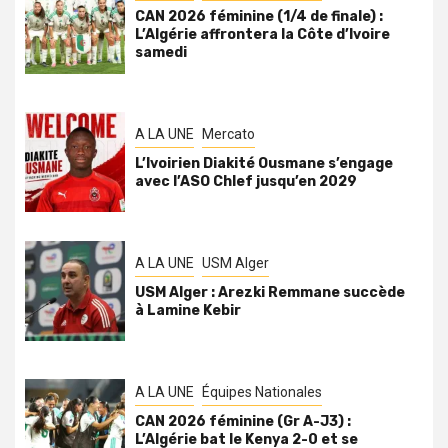
CAN 2026 féminine (1/4 de finale) :
L’Algérie affrontera la Côte d’Ivoire
samedi
A LA UNE
Mercato
L’Ivoirien Diakité Ousmane s’engage
avec l’ASO Chlef jusqu’en 2029
A LA UNE
USM Alger
USM Alger : Arezki Remmane succède
à Lamine Kebir
A LA UNE
Équipes Nationales
CAN 2026 féminine (Gr A-J3) :
L’Algérie bat le Kenya 2-0 et se