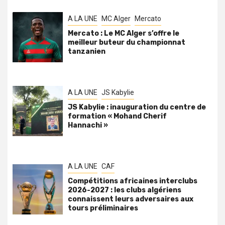
A LA UNE
MC Alger
Mercato
Mercato : Le MC Alger s’offre le
meilleur buteur du championnat
tanzanien
A LA UNE
JS Kabylie
JS Kabylie : inauguration du centre de
formation « Mohand Cherif
Hannachi »
A LA UNE
CAF
Compétitions africaines interclubs
2026-2027 : les clubs algériens
connaissent leurs adversaires aux
tours préliminaires