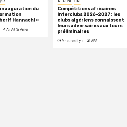
ylie
A LA UNE
CAF
: inauguration du
Compétitions africaines
formation
interclubs 2026-2027 : les
herif Hannachi »
clubs algériens connaissent
leurs adversaires aux tours
Ali Ait Si Amer
préliminaires
9 heures il y a
APS