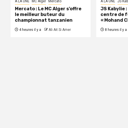
A LA UNE
MC Alger
Mercato
A LA UNE
JS Kab
Mercato : Le MC Alger s’offre
JS Kabylie 
le meilleur buteur du
centre de 
championnat tanzanien
« Mohand C
4 heures il y a
Ali Ait Si Amer
8 heures il y a