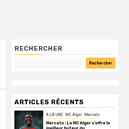
RECHERCHER
Rechercher
ARTICLES RÉCENTS
A LA UNE
MC Alger
Mercato
Mercato : Le MC Alger s’offre le
meilleur buteur du