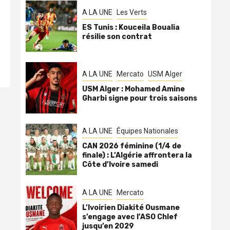
A LA UNE
Les Verts
ES Tunis : Kouceila Boualia
résilie son contrat
A LA UNE
Mercato
USM Alger
USM Alger : Mohamed Amine
Gharbi signe pour trois saisons
A LA UNE
Équipes Nationales
CAN 2026 féminine (1/4 de
finale) : L’Algérie affrontera la
Côte d’Ivoire samedi
A LA UNE
Mercato
L’Ivoirien Diakité Ousmane
s’engage avec l’ASO Chlef
jusqu’en 2029