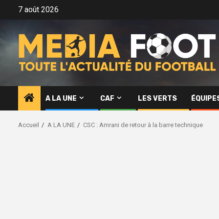
Aller
7 août 2026
au
contenu
A LA UNE
CAF
LES VERTS
ÉQUIPE
Accueil
A LA UNE
CSC : Amrani de retour à la barre technique