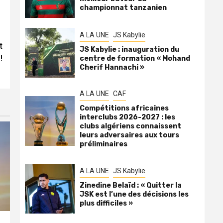
championnat tanzanien
A LA UNE
JS Kabylie
t
JS Kabylie : inauguration du
!
centre de formation « Mohand
Cherif Hannachi »
A LA UNE
CAF
Compétitions africaines
interclubs 2026-2027 : les
clubs algériens connaissent
leurs adversaires aux tours
préliminaires
A LA UNE
JS Kabylie
Zinedine Belaïd : « Quitter la
JSK est l’une des décisions les
plus difficiles »