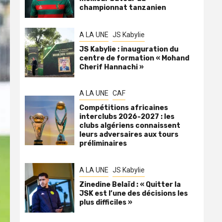
championnat tanzanien
A LA UNE
JS Kabylie
JS Kabylie : inauguration du
centre de formation « Mohand
Cherif Hannachi »
A LA UNE
CAF
Compétitions africaines
interclubs 2026-2027 : les
clubs algériens connaissent
leurs adversaires aux tours
préliminaires
A LA UNE
JS Kabylie
Zinedine Belaïd : « Quitter la
JSK est l’une des décisions les
plus difficiles »