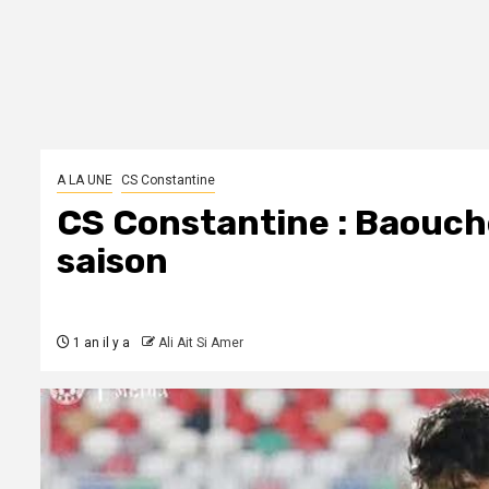
A LA UNE
CS Constantine
CS Constantine : Baouche 
saison
1 an il y a
Ali Ait Si Amer