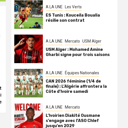
A LA UNE
Les Verts
ES Tunis : Kouceila Boualia
résilie son contrat
i
A LA UNE
Mercato
USM Alger
USM Alger : Mohamed Amine
Gharbi signe pour trois saisons
A LA UNE
Équipes Nationales
CAN 2026 féminine (1/4 de
finale) : L’Algérie affrontera la
t
Côte d’Ivoire samedi
i
e
A LA UNE
Mercato
L’Ivoirien Diakité Ousmane
s’engage avec l’ASO Chlef
jusqu’en 2029