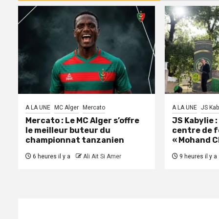
A LA UNE
MC Alger
Mercato
A LA UNE
JS Kab
Mercato : Le MC Alger s’offre
JS Kabylie 
le meilleur buteur du
centre de 
championnat tanzanien
« Mohand C
6 heures il y a
Ali Ait Si Amer
9 heures il y a