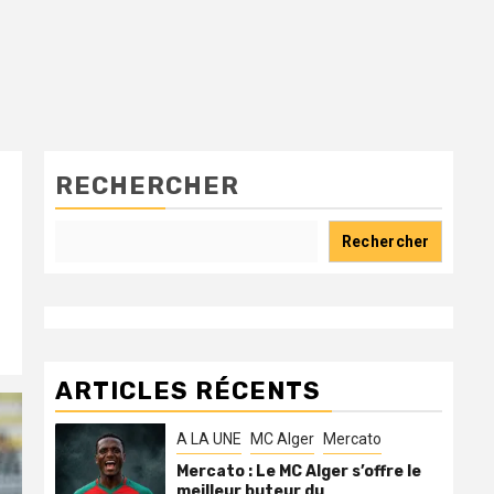
RECHERCHER
Rechercher
ARTICLES RÉCENTS
A LA UNE
MC Alger
Mercato
Mercato : Le MC Alger s’offre le
meilleur buteur du