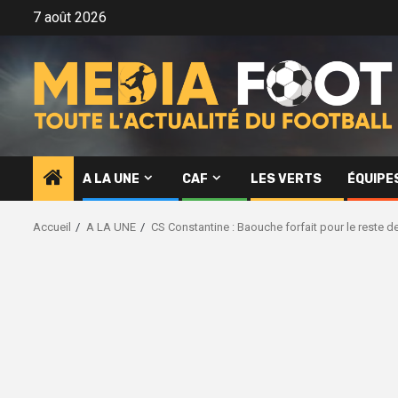
Aller
7 août 2026
au
contenu
A LA UNE
CAF
LES VERTS
ÉQUIPE
Accueil
A LA UNE
CS Constantine : Baouche forfait pour le reste d