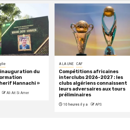
ylie
A LA UNE
CAF
: inauguration du
Compétitions africaines
formation
interclubs 2026-2027 : les
herif Hannachi »
clubs algériens connaissent
leurs adversaires aux tours
Ali Ait Si Amer
préliminaires
10 heures il y a
APS