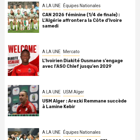
A LA UNE
Équipes Nationales
CAN 2026 féminine (1/4 de finale) :
L’Algérie affrontera la Côte d’Ivoire
samedi
A LA UNE
Mercato
L’Ivoirien Diakité Ousmane s’engage
avec l’ASO Chlef jusqu’en 2029
A LA UNE
USM Alger
USM Alger : Arezki Remmane succède
à Lamine Kebir
A LA UNE
Équipes Nationales