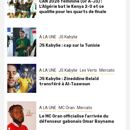
CAN 2026 féminine (Gr A-J3) :
L’Algérie bat le Kenya 2-0 et se
qualifie pour les quarts de finale
A LA UNE
JS Kabylie
JS Kabylie : cap sur la Tunisie
A LA UNE
JS Kabylie
Les Verts
Mercato
JS Kabylie : Zineddine Belaïd
transféré à Al-Taawoun
A LA UNE
MC Oran
Mercato
Le MC Oran officialise l’arrivée du
défenseur gabonais Omar Baynama