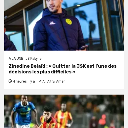
A LA UNE
JS Kabylie
Zinedine Belaïd : « Quitter la JSK est l’une des
décisions les plus difficiles »
4 heures il y a
Ali Ait Si Amer