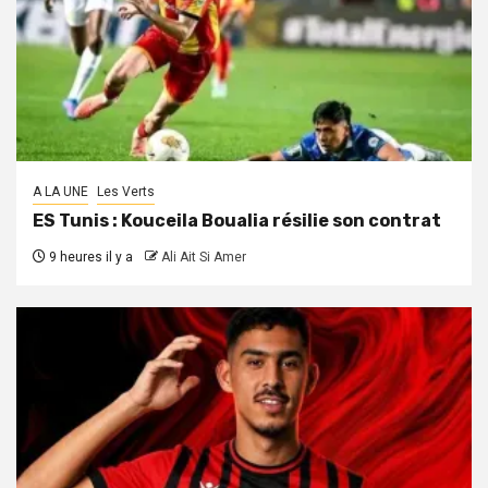
A LA UNE
Les Verts
ES Tunis : Kouceila Boualia résilie son contrat
9 heures il y a
Ali Ait Si Amer