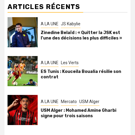
ARTICLES RÉCENTS
A LA UNE
JS Kabylie
Zinedine Belaïd : « Quitter la JSK est
l’une des décisions les plus difficiles »
A LA UNE
Les Verts
ES Tunis : Kouceila Boualia résilie son
contrat
A LA UNE
Mercato
USM Alger
USM Alger : Mohamed Amine Gharbi
signe pour trois saisons