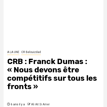
A LA UNE
CR Belouizdad
CRB : Franck Dumas :
« Nous devons être
compétitifs sur tous les
fronts »
6 ans il y a
Ali Ait Si Amer