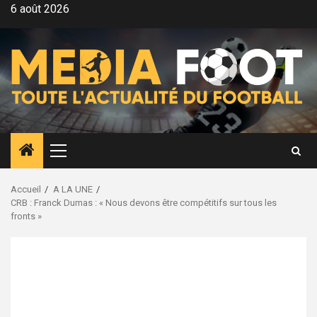
Aller
6 août 2026
au
contenu
Menu
principal
Accueil
A LA UNE
CRB : Franck Dumas : « Nous devons être compétitifs sur tous les
fronts »