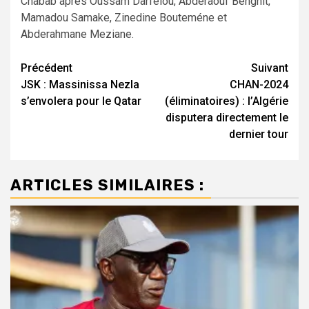
Chabab après Oussam Darfelou, Abderaouf Benghit,
Mamadou Samake, Zinedine Bouteméne et
Abderahmane Meziane.
Navigation
Précédent
Suivant
JSK : Massinissa Nezla
CHAN-2024
d’article
s’envolera pour le Qatar
(éliminatoires) : l’Algérie
disputera directement le
dernier tour
ARTICLES SIMILAIRES :