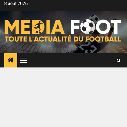
Aller
8 août 2026
au
contenu
Menu
principal