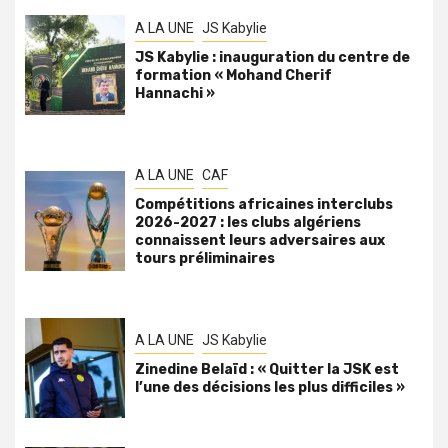
A LA UNE
JS Kabylie
JS Kabylie : inauguration du centre de
formation « Mohand Cherif
Hannachi »
A LA UNE
CAF
Compétitions africaines interclubs
2026-2027 : les clubs algériens
connaissent leurs adversaires aux
tours préliminaires
A LA UNE
JS Kabylie
Zinedine Belaïd : « Quitter la JSK est
l’une des décisions les plus difficiles »