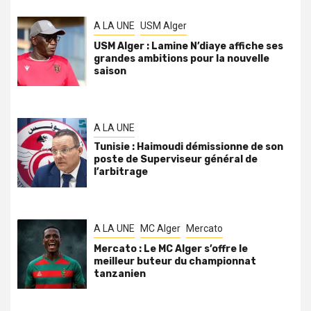
A LA UNE
USM Alger
USM Alger : Lamine N’diaye affiche ses
grandes ambitions pour la nouvelle
saison
A LA UNE
Tunisie : Haimoudi démissionne de son
poste de Superviseur général de
l’arbitrage
A LA UNE
MC Alger
Mercato
Mercato : Le MC Alger s’offre le
meilleur buteur du championnat
tanzanien