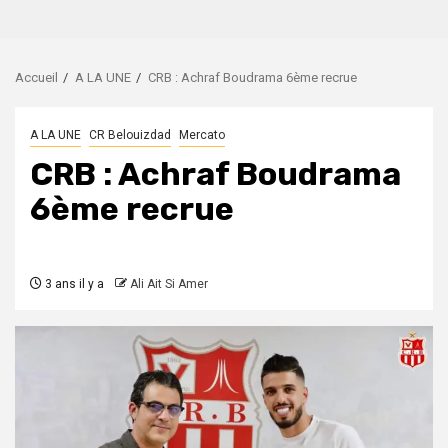
Accueil
A LA UNE
CRB : Achraf Boudrama 6ème recrue
A LA UNE
CR Belouizdad
Mercato
CRB : Achraf Boudrama
6ème recrue
3 ans il y a
Ali Ait Si Amer