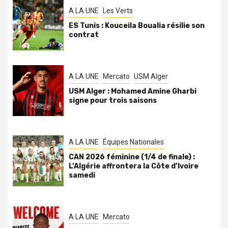
A LA UNE
Les Verts
ES Tunis : Kouceila Boualia résilie son
contrat
A LA UNE
Mercato
USM Alger
USM Alger : Mohamed Amine Gharbi
signe pour trois saisons
A LA UNE
Équipes Nationales
CAN 2026 féminine (1/4 de finale) :
L’Algérie affrontera la Côte d’Ivoire
samedi
A LA UNE
Mercato