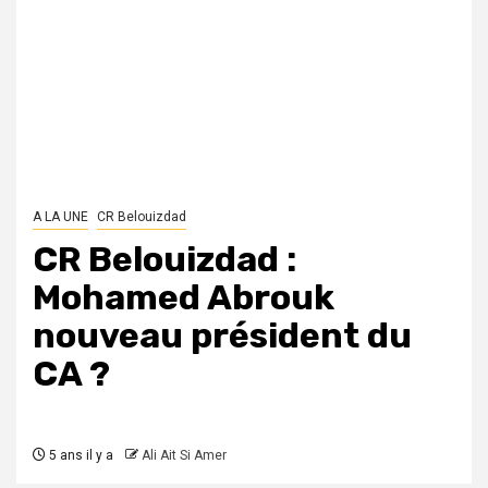
A LA UNE
CR Belouizdad
CR Belouizdad :
Mohamed Abrouk
nouveau président du
CA ?
5 ans il y a
Ali Ait Si Amer