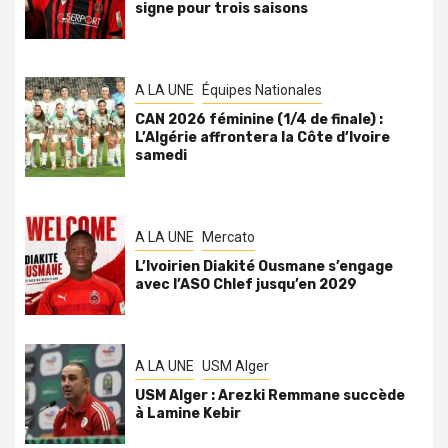
signe pour trois saisons
A LA UNE
Équipes Nationales
CAN 2026 féminine (1/4 de finale) :
L’Algérie affrontera la Côte d’Ivoire
samedi
A LA UNE
Mercato
L’Ivoirien Diakité Ousmane s’engage
avec l’ASO Chlef jusqu’en 2029
A LA UNE
USM Alger
USM Alger : Arezki Remmane succède
à Lamine Kebir