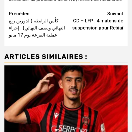
Navigation
Précédent
Suivant
كأس الرابطة (الدورين ربع
CD – LFP : 4 matchs de
d’article
النهائي ونصف النهائي) : إجراء
suspension pour Rebiaî
عملية القرعة يوم 17 مايو
ARTICLES SIMILAIRES :