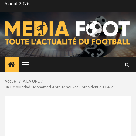
Aller
6 août 2026
au
contenu
Menu
principal
Accueil
A LA UNE
CR Belouizdad : Mohamed Abrouk nouveau président du CA ?