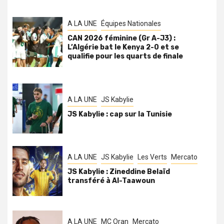
A LA UNE
Équipes Nationales
CAN 2026 féminine (Gr A-J3) :
L’Algérie bat le Kenya 2-0 et se
qualifie pour les quarts de finale
A LA UNE
JS Kabylie
JS Kabylie : cap sur la Tunisie
A LA UNE
JS Kabylie
Les Verts
Mercato
JS Kabylie : Zineddine Belaïd
transféré à Al-Taawoun
A LA UNE
MC Oran
Mercato