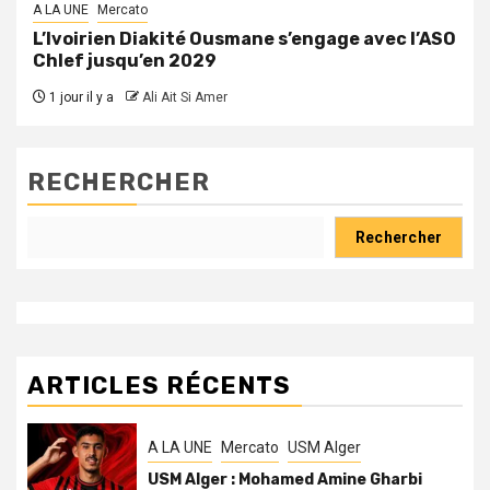
A LA UNE
Mercato
L’Ivoirien Diakité Ousmane s’engage avec l’ASO
Chlef jusqu’en 2029
1 jour il y a
Ali Ait Si Amer
RECHERCHER
Rechercher
ARTICLES RÉCENTS
A LA UNE
Mercato
USM Alger
USM Alger : Mohamed Amine Gharbi