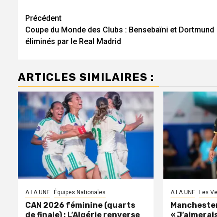
Navigation
Précédent
Coupe du Monde des Clubs : Bensebaïni et Dortmund
d’article
éliminés par le Real Madrid
ARTICLES SIMILAIRES :
A LA UNE
Équipes Nationales
A LA UNE
Les Ve
CAN 2026 féminine (quarts
Manchester 
de finale) : L’Algérie renverse
« J’aimerais