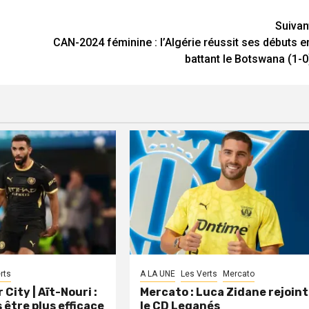
Suivan
CAN-2024 féminine : l’Algérie réussit ses débuts e
battant le Botswana (1-0
rts
A LA UNE
Les Verts
Mercato
City | Aït-Nouri :
Mercato : Luca Zidane rejoint
 être plus efficace
le CD Leganés