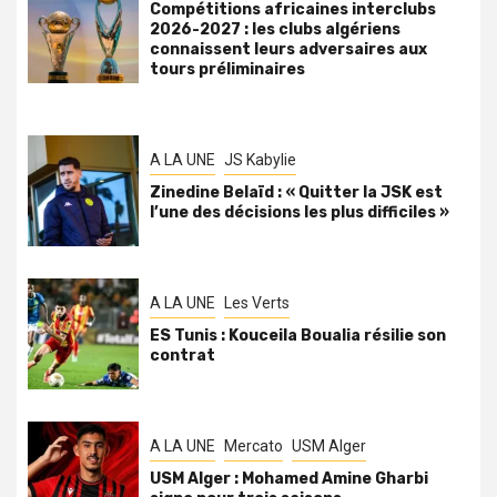
Compétitions africaines interclubs
2026-2027 : les clubs algériens
connaissent leurs adversaires aux
tours préliminaires
A LA UNE
JS Kabylie
Zinedine Belaïd : « Quitter la JSK est
l’une des décisions les plus difficiles »
A LA UNE
Les Verts
ES Tunis : Kouceila Boualia résilie son
contrat
A LA UNE
Mercato
USM Alger
USM Alger : Mohamed Amine Gharbi