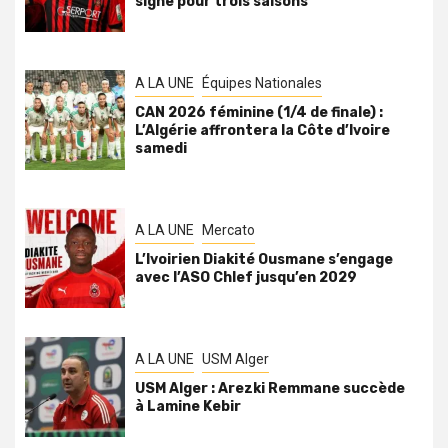
signe pour trois saisons
A LA UNE
Équipes Nationales
CAN 2026 féminine (1/4 de finale) :
L’Algérie affrontera la Côte d’Ivoire
samedi
A LA UNE
Mercato
L’Ivoirien Diakité Ousmane s’engage
avec l’ASO Chlef jusqu’en 2029
A LA UNE
USM Alger
USM Alger : Arezki Remmane succède
à Lamine Kebir