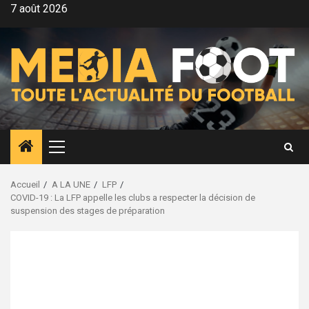
Aller
7 août 2026
au
contenu
Menu
principal
Accueil
A LA UNE
LFP
COVID-19 : La LFP appelle les clubs a respecter la décision de
suspension des stages de préparation