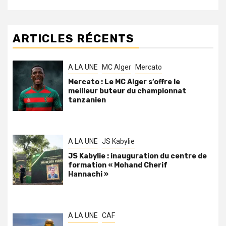
ARTICLES RÉCENTS
A LA UNE
MC Alger
Mercato
Mercato : Le MC Alger s’offre le
meilleur buteur du championnat
tanzanien
A LA UNE
JS Kabylie
JS Kabylie : inauguration du centre de
formation « Mohand Cherif
Hannachi »
A LA UNE
CAF