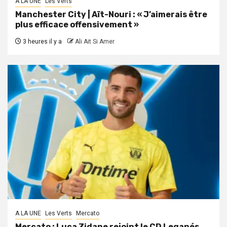
A LA UNE
Les Verts
Manchester City | Aït-Nouri : « J’aimerais être
plus efficace offensivement »
3 heures il y a
Ali Ait Si Amer
A LA UNE
Les Verts
Mercato
Mercato : Luca Zidane rejoint le CD Leganés