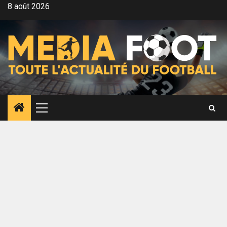
Aller
8 août 2026
au
contenu
Menu
principal