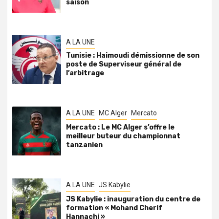
saison
A LA UNE
Tunisie : Haimoudi démissionne de son
poste de Superviseur général de
l’arbitrage
A LA UNE
MC Alger
Mercato
Mercato : Le MC Alger s’offre le
meilleur buteur du championnat
tanzanien
A LA UNE
JS Kabylie
JS Kabylie : inauguration du centre de
formation « Mohand Cherif
Hannachi »