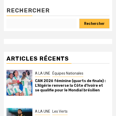
RECHERCHER
Rechercher
ARTICLES RÉCENTS
A LA UNE
Équipes Nationales
CAN 2026 féminine (quarts de finale) :
L’Algérie renverse la Côte d’Ivoire et
se qualifie pour le Mondial brésilien
A LA UNE
Les Verts