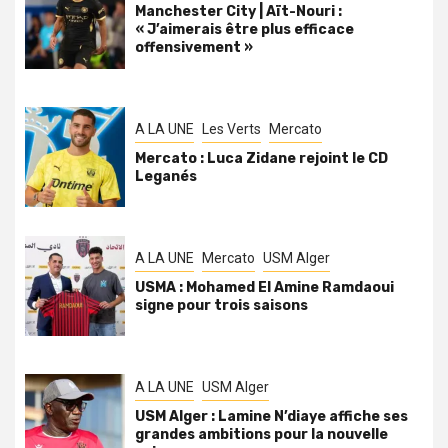
Manchester City | Aït-Nouri :
« J’aimerais être plus efficace
offensivement »
A LA UNE
Les Verts
Mercato
Mercato : Luca Zidane rejoint le CD
Leganés
A LA UNE
Mercato
USM Alger
USMA : Mohamed El Amine Ramdaoui
signe pour trois saisons
A LA UNE
USM Alger
USM Alger : Lamine N’diaye affiche ses
grandes ambitions pour la nouvelle