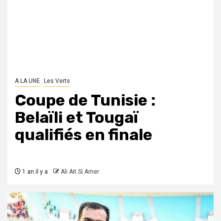
A LA UNE
Les Verts
Coupe de Tunisie :
Belaïli et Tougaï
qualifiés en finale
1 an il y a
Ali Ait Si Amer