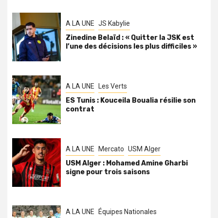
A LA UNE
JS Kabylie
Zinedine Belaïd : « Quitter la JSK est
l’une des décisions les plus difficiles »
A LA UNE
Les Verts
ES Tunis : Kouceila Boualia résilie son
contrat
A LA UNE
Mercato
USM Alger
USM Alger : Mohamed Amine Gharbi
signe pour trois saisons
A LA UNE
Équipes Nationales