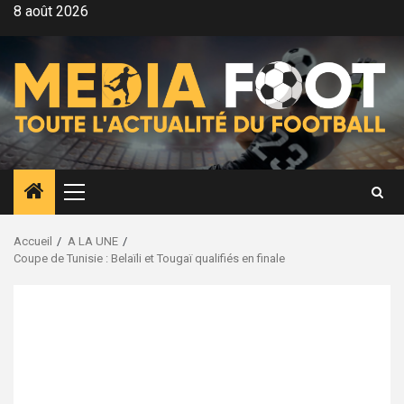
Aller
8 août 2026
au
contenu
Menu
principal
Accueil
A LA UNE
Coupe de Tunisie : Belaïli et Tougaï qualifiés en finale