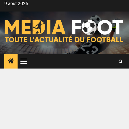
Aller
9 août 2026
au
contenu
Menu
principal