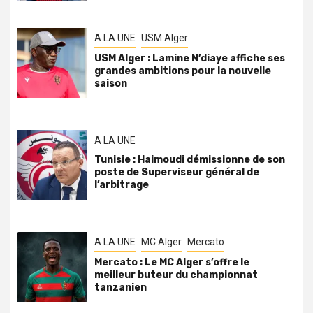
A LA UNE
USM Alger
USM Alger : Lamine N’diaye affiche ses
grandes ambitions pour la nouvelle
saison
A LA UNE
Tunisie : Haimoudi démissionne de son
poste de Superviseur général de
l’arbitrage
A LA UNE
MC Alger
Mercato
Mercato : Le MC Alger s’offre le
meilleur buteur du championnat
tanzanien