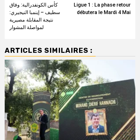
كأس الكونفدرالية: وفاق
Ligue 1 : La phase retour
d’article
سطيف – إينمبا النيجيري:
débutera le Mardi 4 Mai
نتيجة المقابلة مصيرية
لمواصلة المشوار
ARTICLES SIMILAIRES :