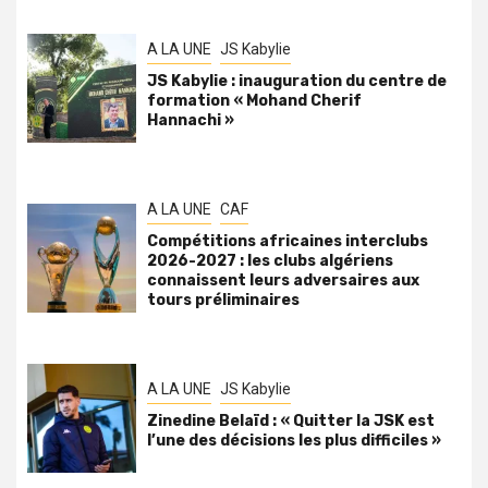
A LA UNE
JS Kabylie
JS Kabylie : inauguration du centre de
formation « Mohand Cherif
Hannachi »
A LA UNE
CAF
Compétitions africaines interclubs
2026-2027 : les clubs algériens
connaissent leurs adversaires aux
tours préliminaires
A LA UNE
JS Kabylie
Zinedine Belaïd : « Quitter la JSK est
l’une des décisions les plus difficiles »