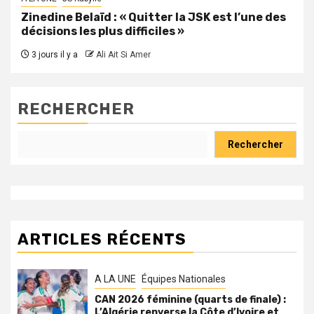
Zinedine Belaïd : « Quitter la JSK est l’une des
décisions les plus difficiles »
3 jours il y a
Ali Ait Si Amer
RECHERCHER
Rechercher
ARTICLES RÉCENTS
A LA UNE
Équipes Nationales
CAN 2026 féminine (quarts de finale) :
L’Algérie renverse la Côte d’Ivoire et