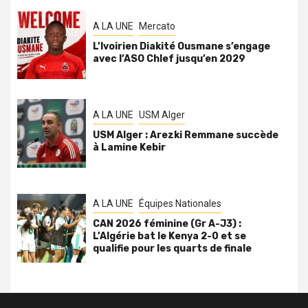
A LA UNE
Mercato
L’Ivoirien Diakité Ousmane s’engage
avec l’ASO Chlef jusqu’en 2029
A LA UNE
USM Alger
USM Alger : Arezki Remmane succède
à Lamine Kebir
A LA UNE
Équipes Nationales
CAN 2026 féminine (Gr A-J3) :
L’Algérie bat le Kenya 2-0 et se
qualifie pour les quarts de finale