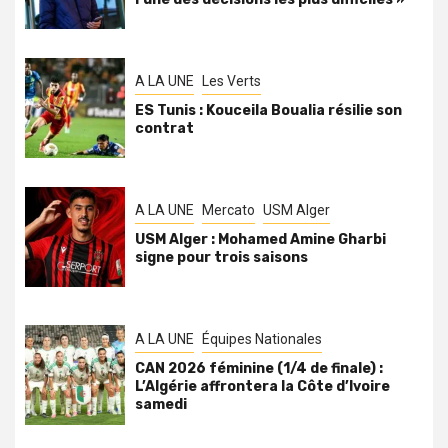
A LA UNE
Les Verts
ES Tunis : Kouceila Boualia résilie son
contrat
A LA UNE
Mercato
USM Alger
USM Alger : Mohamed Amine Gharbi
signe pour trois saisons
A LA UNE
Équipes Nationales
CAN 2026 féminine (1/4 de finale) :
L’Algérie affrontera la Côte d’Ivoire
samedi