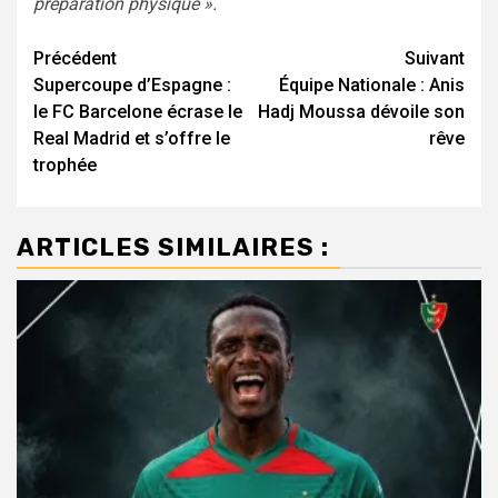
préparation physique ».
Navigation
Précédent
Suivant
Supercoupe d’Espagne :
Équipe Nationale : Anis
d’article
le FC Barcelone écrase le
Hadj Moussa dévoile son
Real Madrid et s’offre le
rêve
trophée
ARTICLES SIMILAIRES :