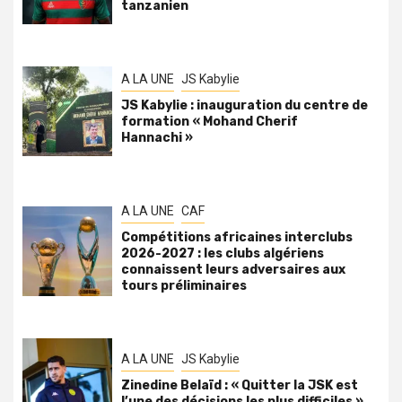
tanzanien
A LA UNE
JS Kabylie
JS Kabylie : inauguration du centre de
formation « Mohand Cherif
Hannachi »
A LA UNE
CAF
Compétitions africaines interclubs
2026-2027 : les clubs algériens
connaissent leurs adversaires aux
tours préliminaires
A LA UNE
JS Kabylie
Zinedine Belaïd : « Quitter la JSK est
l’une des décisions les plus difficiles »