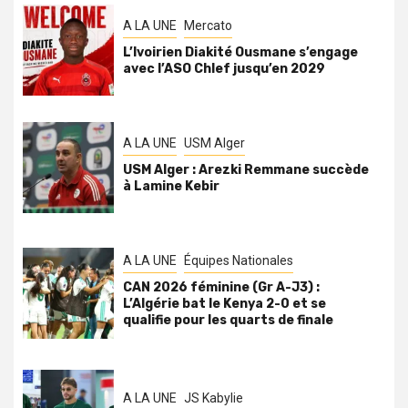
A LA UNE
Mercato
L’Ivoirien Diakité Ousmane s’engage
avec l’ASO Chlef jusqu’en 2029
A LA UNE
USM Alger
USM Alger : Arezki Remmane succède
à Lamine Kebir
A LA UNE
Équipes Nationales
CAN 2026 féminine (Gr A-J3) :
L’Algérie bat le Kenya 2-0 et se
qualifie pour les quarts de finale
A LA UNE
JS Kabylie