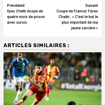
Navigation
Précédent
Suivant
Ilyes Chetti écope de
Coupe de France/ Fares
d’article
quatre mois de prison
Chaibi : « C’est le but le
avec sursis
plus important de ma
jeune carrière »
ARTICLES SIMILAIRES :