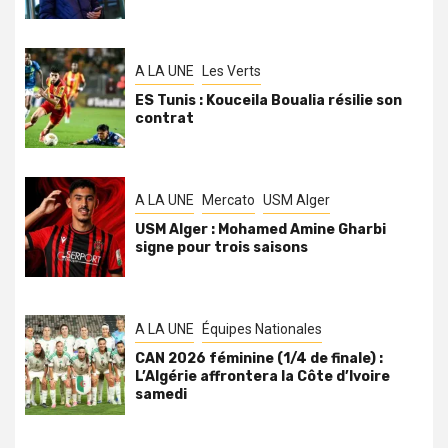
A LA UNE
Les Verts
ES Tunis : Kouceila Boualia résilie son
contrat
A LA UNE
Mercato
USM Alger
USM Alger : Mohamed Amine Gharbi
signe pour trois saisons
A LA UNE
Équipes Nationales
CAN 2026 féminine (1/4 de finale) :
L’Algérie affrontera la Côte d’Ivoire
samedi