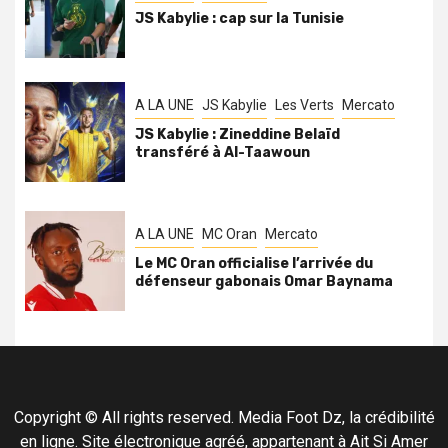
JS Kabylie : cap sur la Tunisie
A LA UNE
JS Kabylie
Les Verts
Mercato
JS Kabylie : Zineddine Belaïd
transféré à Al-Taawoun
A LA UNE
MC Oran
Mercato
Le MC Oran officialise l’arrivée du
défenseur gabonais Omar Baynama
Copyright © All rights reserved. Media Foot Dz, la crédibilité
en ligne. Site électronique agréé, appartenant à Ait Si Amer