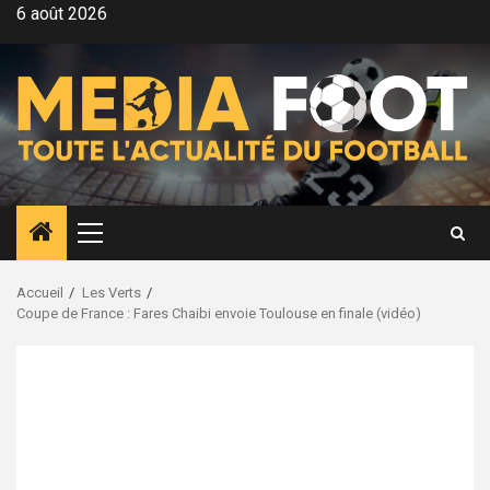
Aller
6 août 2026
au
contenu
Menu
principal
Accueil
Les Verts
Coupe de France : Fares Chaibi envoie Toulouse en finale (vidéo)