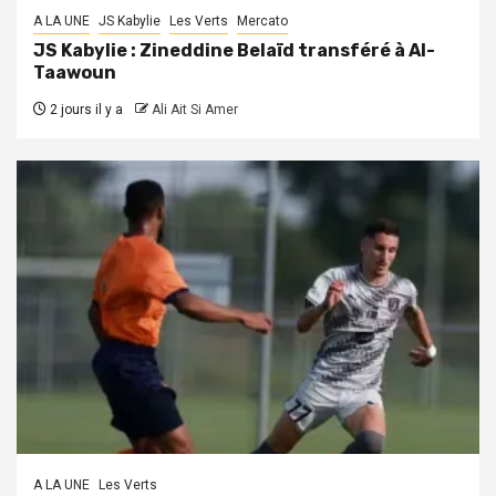
A LA UNE
JS Kabylie
Les Verts
Mercato
JS Kabylie : Zineddine Belaïd transféré à Al-
Taawoun
2 jours il y a
Ali Ait Si Amer
A LA UNE
Les Verts