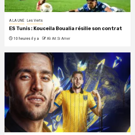
A LA UNE
Les Verts
ES Tunis : Kouceila Boualia résilie son contrat
10 heures il y a
Ali Ait Si Amer