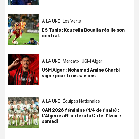
A LA UNE
Les Verts
ES Tunis : Kouceila Boualia résilie son
contrat
A LA UNE
Mercato
USM Alger
USM Alger : Mohamed Amine Gharbi
signe pour trois saisons
A LA UNE
Équipes Nationales
CAN 2026 féminine (1/4 de finale) :
L’Algérie affrontera la Côte d’Ivoire
samedi