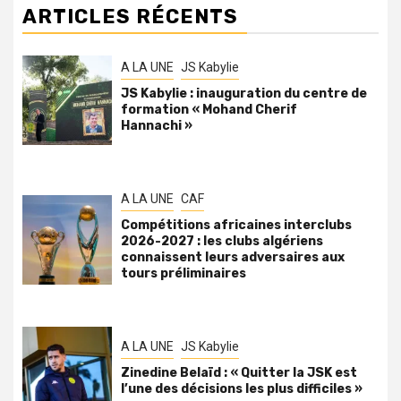
ARTICLES RÉCENTS
A LA UNE
JS Kabylie
JS Kabylie : inauguration du centre de
formation « Mohand Cherif
Hannachi »
A LA UNE
CAF
Compétitions africaines interclubs
2026-2027 : les clubs algériens
connaissent leurs adversaires aux
tours préliminaires
A LA UNE
JS Kabylie
Zinedine Belaïd : « Quitter la JSK est
l’une des décisions les plus difficiles »