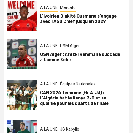
A LA UNE
Mercato
L’Ivoirien Diakité Ousmane s’engage
avec l’ASO Chlef jusqu’en 2029
A LA UNE
USM Alger
USM Alger : Arezki Remmane succède
à Lamine Kebir
A LA UNE
Équipes Nationales
CAN 2026 féminine (Gr A-J3) :
L’Algérie bat le Kenya 2-0 et se
qualifie pour les quarts de finale
A LA UNE
JS Kabylie