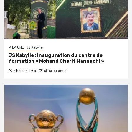
A LA UNE
JS Kabylie
JS Kabylie : inauguration du centre de
formation « Mohand Cherif Hannachi »
2 heures il y a
Ali Ait Si Amer