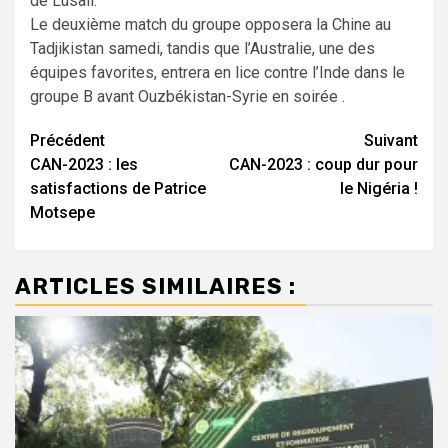
de Lusail.
Le deuxième match du groupe opposera la Chine au
Tadjikistan samedi, tandis que l’Australie, une des
équipes favorites, entrera en lice contre l’Inde dans le
groupe B avant Ouzbékistan-Syrie en soirée .
Navigation
Précédent
Suivant
CAN-2023 : les
CAN-2023 : coup dur pour
d’article
satisfactions de Patrice
le Nigéria !
Motsepe
ARTICLES SIMILAIRES :