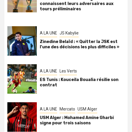
connaissent leurs adversaires aux
tours préliminaires
A LA UNE
JS Kabylie
Zinedine Belaïd : « Quitter la JSK est
l’une des décisions les plus difficiles »
A LA UNE
Les Verts
ES Tunis : Kouceila Boualia résilie son
contrat
A LA UNE
Mercato
USM Alger
USM Alger : Mohamed Amine Gharbi
signe pour trois saisons