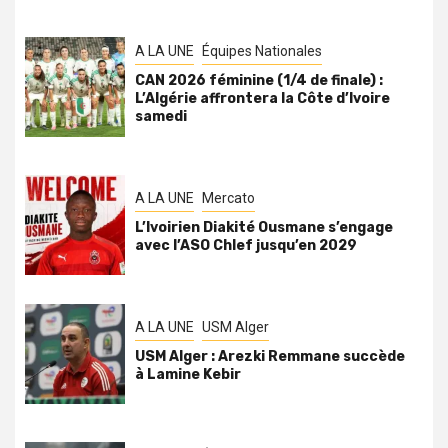
A LA UNE
Équipes Nationales
CAN 2026 féminine (1/4 de finale) :
L’Algérie affrontera la Côte d’Ivoire
samedi
A LA UNE
Mercato
L’Ivoirien Diakité Ousmane s’engage
avec l’ASO Chlef jusqu’en 2029
A LA UNE
USM Alger
USM Alger : Arezki Remmane succède
à Lamine Kebir