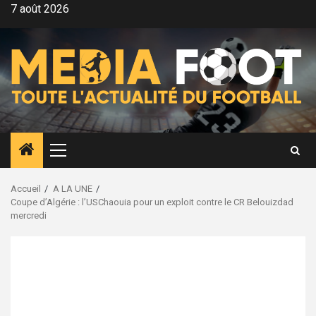
Aller
7 août 2026
au
contenu
Menu
principal
Accueil
A LA UNE
Coupe d’Algérie : l’USChaouia pour un exploit contre le CR Belouizdad
mercredi