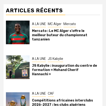
ARTICLES RÉCENTS
A LA UNE
MC Alger
Mercato
Mercato : Le MC Alger s’offre le
meilleur buteur du championnat
tanzanien
A LA UNE
JS Kabylie
JS Kabylie : inauguration du centre de
formation « Mohand Cherif
Hannachi »
A LA UNE
CAF
Compétitions africaines interclubs
2026-2027 : les clubs algériens