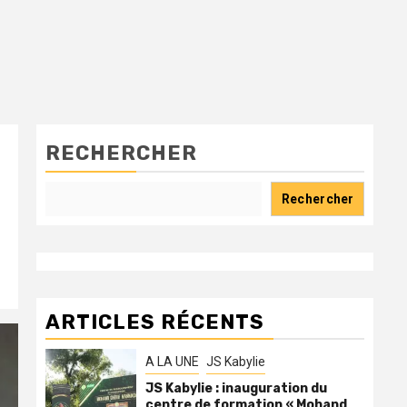
RECHERCHER
Rechercher
ARTICLES RÉCENTS
A LA UNE
JS Kabylie
JS Kabylie : inauguration du
centre de formation « Mohand