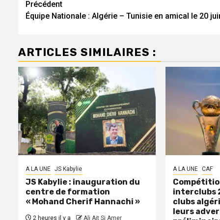
Navigation
Précédent
Équipe Nationale : Algérie – Tunisie en amical le 20 jui
d’article
ARTICLES SIMILAIRES :
A LA UNE
JS Kabylie
A LA UNE
CAF
JS Kabylie : inauguration du
Compétitio
centre de formation
interclubs 
« Mohand Cherif Hannachi »
clubs algér
leurs adver
2 heures il y a
Ali Ait Si Amer