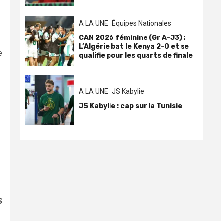
A LA UNE
Équipes Nationales
CAN 2026 féminine (Gr A-J3) :
L’Algérie bat le Kenya 2-0 et se
e
qualifie pour les quarts de finale
A LA UNE
JS Kabylie
JS Kabylie : cap sur la Tunisie
S