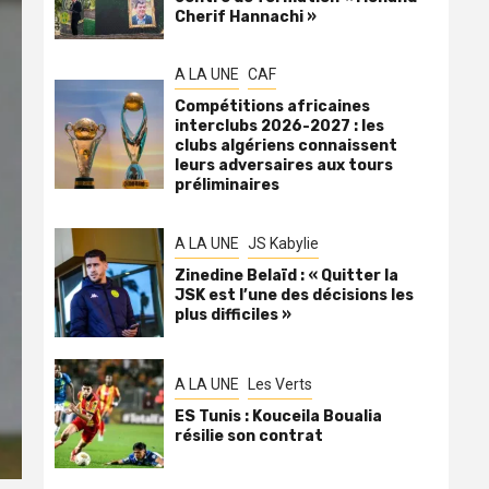
Cherif Hannachi »
A LA UNE
CAF
Compétitions africaines
interclubs 2026-2027 : les
clubs algériens connaissent
leurs adversaires aux tours
préliminaires
A LA UNE
JS Kabylie
Zinedine Belaïd : « Quitter la
JSK est l’une des décisions les
plus difficiles »
A LA UNE
Les Verts
ES Tunis : Kouceila Boualia
résilie son contrat