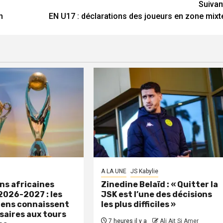
Suivan
n
EN U17 : déclarations des joueurs en zone mixt
A LA UNE
JS Kabylie
ns africaines
Zinedine Belaïd : « Quitter la
2026-2027 : les
JSK est l’une des décisions
iens connaissent
les plus difficiles »
saires aux tours
7 heures il y a
Ali Ait Si Amer