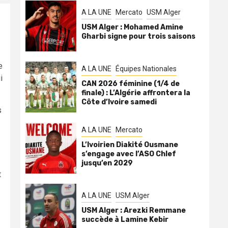
A LA UNE
Mercato
USM Alger
USM Alger : Mohamed Amine
Gharbi signe pour trois saisons
e
A LA UNE
Équipes Nationales
i
CAN 2026 féminine (1/4 de
finale) : L’Algérie affrontera la
Côte d’Ivoire samedi
s
A LA UNE
Mercato
L’Ivoirien Diakité Ousmane
s’engage avec l’ASO Chlef
jusqu’en 2029
t
A LA UNE
USM Alger
USM Alger : Arezki Remmane
succède à Lamine Kebir