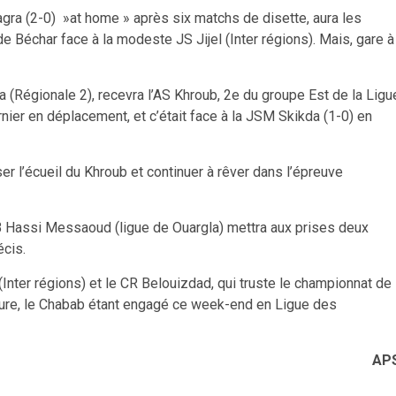
agra (2-0) »at home » après six matchs de disette, aura les
 Béchar face à la modeste JS Jijel (Inter régions). Mais, gare à
ia (Régionale 2), recevra l’AS Khroub, 2e du groupe Est de la Ligu
nier en déplacement, et c’était face à la JSM Skikda (1-0) en
er l’écueil du Khroub et continuer à rêver dans l’épreuve
MB Hassi Messaoud (ligue de Ouargla) mettra aux prises deux
écis.
r (Inter régions) et le CR Belouizdad, qui truste le championnat de
rieure, le Chabab étant engagé ce week-end en Ligue des
AP