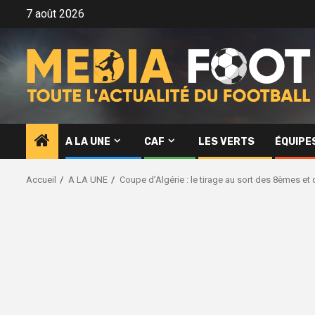
Aller
7 août 2026
au
contenu
A LA UNE
CAF
LES VERTS
ÉQUIPE
Accueil
A LA UNE
Coupe d’Algérie : le tirage au sort des 8èmes et 