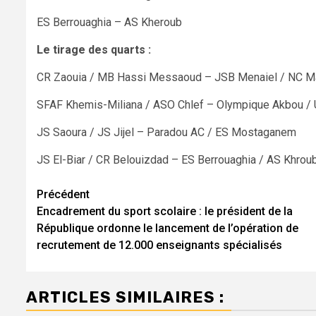
ES Berrouaghia – AS Kheroub
Le tirage des quarts :
CR Zaouia / MB Hassi Messaoud – JSB Menaiel / NC M
SFAF Khemis-Miliana / ASO Chlef – Olympique Akbou /
JS Saoura / JS Jijel – Paradou AC / ES Mostaganem
JS El-Biar / CR Belouizdad – ES Berrouaghia / AS Khrou
Navigation
Précédent
Encadrement du sport scolaire : le président de la
d’article
République ordonne le lancement de l’opération de
recrutement de 12.000 enseignants spécialisés
ARTICLES SIMILAIRES :