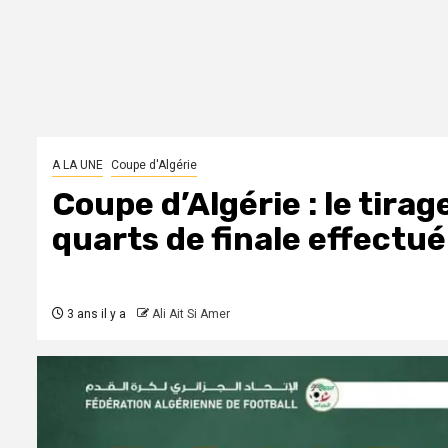
A LA UNE
Coupe d'Algérie
Coupe d’Algérie : le tira
quarts de finale effectué
3 ans il y a
Ali Ait Si Amer