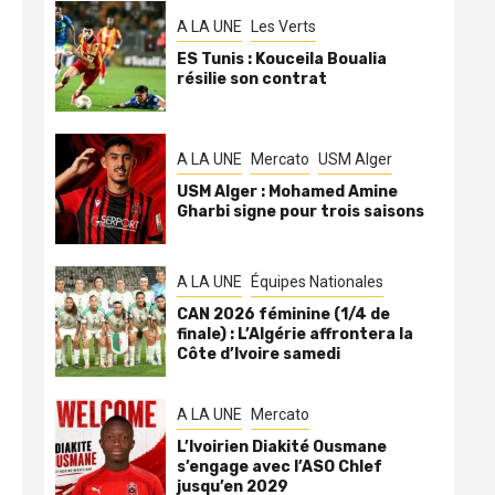
A LA UNE
Les Verts
ES Tunis : Kouceila Boualia
résilie son contrat
A LA UNE
Mercato
USM Alger
USM Alger : Mohamed Amine
Gharbi signe pour trois saisons
A LA UNE
Équipes Nationales
CAN 2026 féminine (1/4 de
finale) : L’Algérie affrontera la
Côte d’Ivoire samedi
A LA UNE
Mercato
L’Ivoirien Diakité Ousmane
s’engage avec l’ASO Chlef
jusqu’en 2029