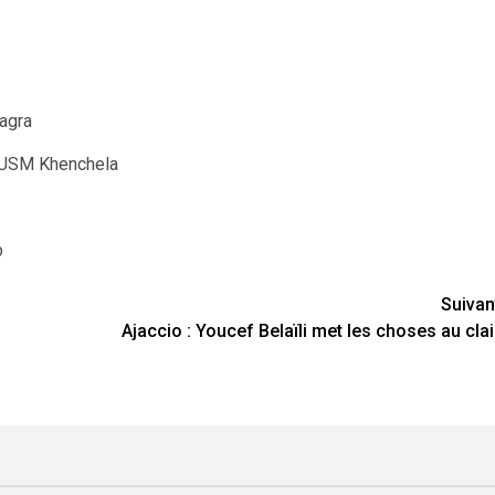
agra
 USM Khenchela
b
Suivan
Ajaccio : Youcef Belaïli met les choses au clai