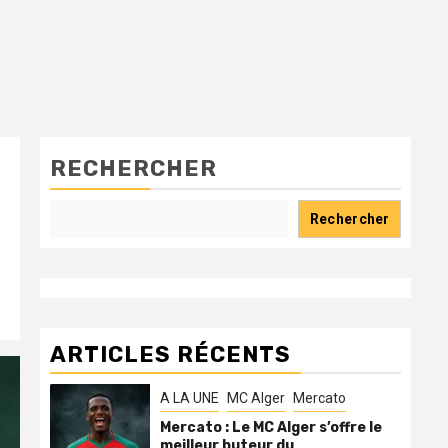
RECHERCHER
Rechercher
ARTICLES RÉCENTS
A LA UNE
MC Alger
Mercato
Mercato : Le MC Alger s’offre le
meilleur buteur du