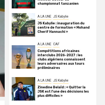
championnat tanzanien
A LA UNE
JS Kabylie
JS Kabylie : inauguration du
centre de formation « Mohand
Cherif Hannachi »
A LA UNE
CAF
Compétitions africaines
interclubs 2026-2027 : les
clubs algériens connaissent
leurs adversaires aux tours
préliminaires
A LA UNE
JS Kabylie
Zinedine Belaïd : « Quitter la
JSK est l’une des décisions les
plus difficiles »