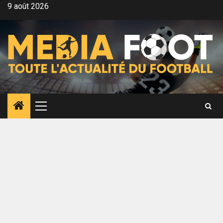
Aller
9 août 2026
au
contenu
Menu
principal