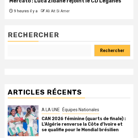
Mercato : Luca Zidane rejoint le CD Leganés
9 heures il y a
Ali Ait Si Amer
RECHERCHER
Rechercher
ARTICLES RÉCENTS
A LA UNE
Équipes Nationales
CAN 2026 féminine (quarts de finale) :
L’Algérie renverse la Côte d’Ivoire et
se qualifie pour le Mondial brésilien