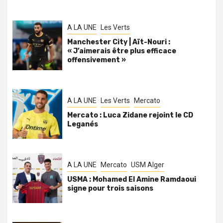
A LA UNE
Les Verts
Manchester City | Aït-Nouri :
« J’aimerais être plus efficace
offensivement »
A LA UNE
Les Verts
Mercato
Mercato : Luca Zidane rejoint le CD
Leganés
A LA UNE
Mercato
USM Alger
USMA : Mohamed El Amine Ramdaoui
signe pour trois saisons