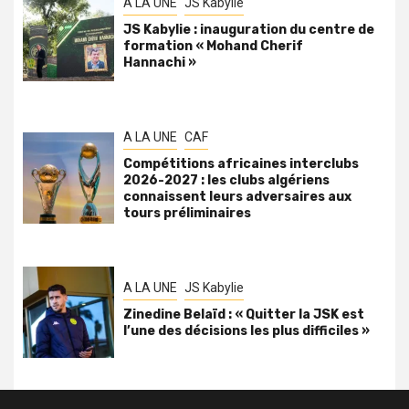
A LA UNE
JS Kabylie
JS Kabylie : inauguration du centre de
formation « Mohand Cherif
Hannachi »
A LA UNE
CAF
Compétitions africaines interclubs
2026-2027 : les clubs algériens
connaissent leurs adversaires aux
tours préliminaires
A LA UNE
JS Kabylie
Zinedine Belaïd : « Quitter la JSK est
l’une des décisions les plus difficiles »