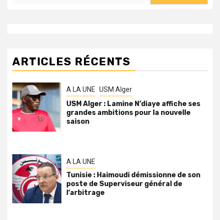
ARTICLES RÉCENTS
A LA UNE
USM Alger
USM Alger : Lamine N’diaye affiche ses
grandes ambitions pour la nouvelle
saison
A LA UNE
Tunisie : Haimoudi démissionne de son
poste de Superviseur général de
l’arbitrage