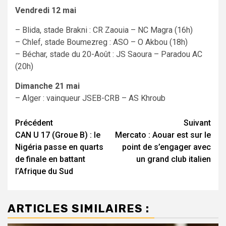
Vendredi 12 mai
– Blida, stade Brakni : CR Zaouia – NC Magra (16h)
– Chlef, stade Boumezreg : ASO – O Akbou (18h)
– Béchar, stade du 20-Août : JS Saoura – Paradou AC
(20h)
Dimanche 21 mai
– Alger : vainqueur JSEB-CRB – AS Khroub
Navigation
Précédent
Suivant
CAN U 17 (Groue B) : le
Mercato : Aouar est sur le
d’article
Nigéria passe en quarts
point de s’engager avec
de finale en battant
un grand club italien
l’Afrique du Sud
ARTICLES SIMILAIRES :