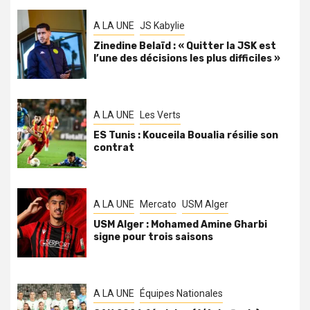
A LA UNE
JS Kabylie
Zinedine Belaïd : « Quitter la JSK est
l’une des décisions les plus difficiles »
A LA UNE
Les Verts
ES Tunis : Kouceila Boualia résilie son
contrat
A LA UNE
Mercato
USM Alger
USM Alger : Mohamed Amine Gharbi
signe pour trois saisons
A LA UNE
Équipes Nationales