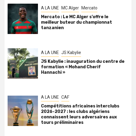
A LA UNE
MC Alger
Mercato
Mercato : Le MC Alger s’offre le
meilleur buteur du championnat
tanzanien
A LA UNE
JS Kabylie
JS Kabylie : inauguration du centre de
formation « Mohand Cherif
Hannachi »
A LA UNE
CAF
Compétitions africaines interclubs
2026-2027 : les clubs algériens
connaissent leurs adversaires aux
tours préliminaires