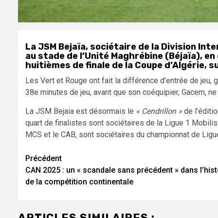
La JSM Bejaïa, sociétaire de la Division Int
au stade de l’Unité Maghrébine (Béjaïa), en
huitièmes de finale de la Coupe d’Algérie, su
Les Vert et Rouge ont fait la différence d’entrée de jeu, 
38e minutes de jeu, avant que son coéquipier, Gacem, ne t
La JSM Bejaia est désormais le
« Cendrillon »
de l’éditi
quart de finalistes sont sociétaires de la Ligue 1 Mobil
MCS et le CAB, sont sociétaires du championnat de Ligu
Navigation
Précédent
CAN 2025 : un « scandale sans précédent » dans l’hist
d’article
de la compétition continentale
ARTICLES SIMILAIRES :