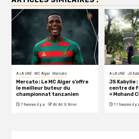
A LA UNE
MC Alger
Mercato
A LA UNE
JS Kab
Mercato : Le MC Alger s’offre
JS Kabylie 
le meilleur buteur du
centre de 
championnat tanzanien
« Mohand C
7 heures il y a
Ali Ait Si Amer
11 heures il y 