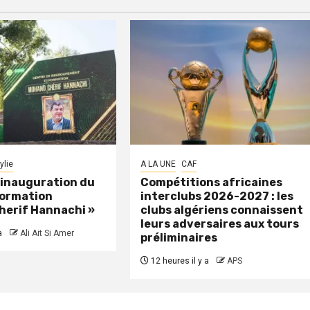
ylie
A LA UNE
CAF
: inauguration du
Compétitions africaines
formation
interclubs 2026-2027 : les
herif Hannachi »
clubs algériens connaissent
leurs adversaires aux tours
a
Ali Ait Si Amer
préliminaires
12 heures il y a
APS