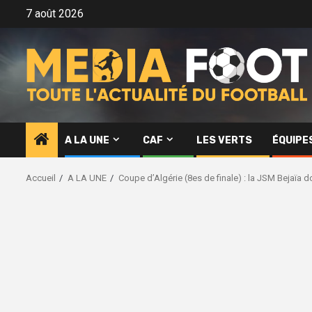
Aller
7 août 2026
au
contenu
A LA UNE
CAF
LES VERTS
ÉQUIPE
Accueil
A LA UNE
Coupe d’Algérie (8es de finale) : la JSM Bejaïa d