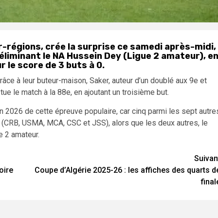
er-régions, crée la surprise ce samedi après-midi,
 éliminant le NA Hussein Dey (Ligue 2 amateur), e
r le score de 3 buts à 0.
grâce à leur buteur-maison, Saker, auteur d’un doublé aux 9e et
ue le match à la 88e, en ajoutant un troisième but.
on 2026 de cette épreuve populaire, car cinq parmi les sept autre
is (CRB, USMA, MCA, CSC et JSS), alors que les deux autres, le
e 2 amateur.
Suivan
oire
Coupe d’Algérie 2025-26 : les affiches des quarts d
final