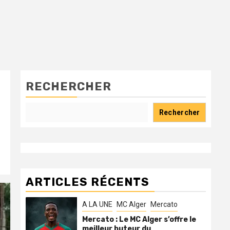
RECHERCHER
Rechercher
ARTICLES RÉCENTS
A LA UNE
MC Alger
Mercato
Mercato : Le MC Alger s’offre le
meilleur buteur du