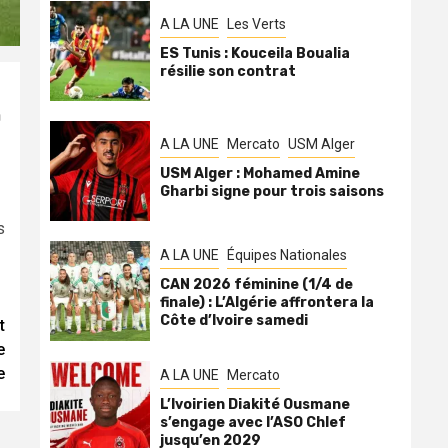
A LA UNE
Les Verts
ES Tunis : Kouceila Boualia
résilie son contrat
n
A LA UNE
Mercato
USM Alger
USM Alger : Mohamed Amine
Gharbi signe pour trois saisons
s
A LA UNE
Équipes Nationales
CAN 2026 féminine (1/4 de
finale) : L’Algérie affrontera la
Côte d’Ivoire samedi
t
e
e
A LA UNE
Mercato
L’Ivoirien Diakité Ousmane
s’engage avec l’ASO Chlef
jusqu’en 2029