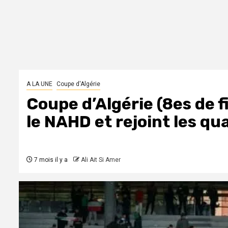
A LA UNE
Coupe d'Algérie
Coupe d’Algérie (8es de f
le NAHD et rejoint les qu
7 mois il y a
Ali Ait Si Amer