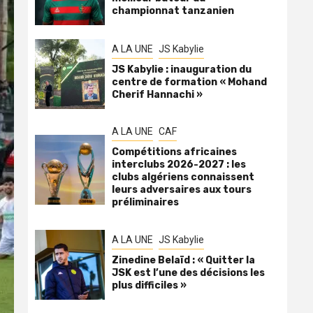
championnat tanzanien
A LA UNE
JS Kabylie
JS Kabylie : inauguration du
centre de formation « Mohand
Cherif Hannachi »
A LA UNE
CAF
Compétitions africaines
interclubs 2026-2027 : les
clubs algériens connaissent
leurs adversaires aux tours
préliminaires
A LA UNE
JS Kabylie
Zinedine Belaïd : « Quitter la
JSK est l’une des décisions les
plus difficiles »